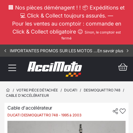
🏢 Nos pièces déménagent ! ! 📦 Expéditions et
💻 Click & Collect toujours assurés. —
Pour les ventes au comptoir : commande en
Click & Collect obligatoire 😉
Sinon, le comptoir est
fermé
IMPORTANTES PROMOS SUR LES MOTOS COMPLETES !!! CONSULTEZ NOS ANNONCES ----- MOTO - RIV - 1002
En savoir plus
/
VOTRE PIÈCE DÉTACHÉE
/
DUCATI
/
DESMOQUATTRO 748
/
CABLE D'ACCÉLÉRATEUR
Cable d'accélérateur
DUCATI DESMOQUATTRO 748
- 1995 à 2003