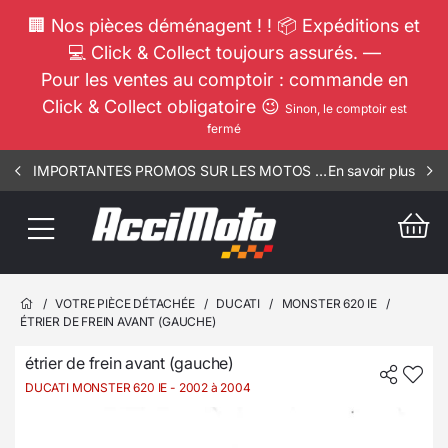
🏢 Nos pièces déménagent ! ! 📦 Expéditions et
💻 Click & Collect toujours assurés. —
Pour les ventes au comptoir : commande en
Click & Collect obligatoire 😉
Sinon, le comptoir est
fermé
IMPORTANTES PROMOS SUR LES MOTOS COMPLETES !!! CONSULTEZ NOS ANNONCES ----- MOTO - RIV - 1002
En savoir plus
/
VOTRE PIÈCE DÉTACHÉE
/
DUCATI
/
MONSTER 620 IE
/
ÉTRIER DE FREIN AVANT (GAUCHE)
étrier de frein avant (gauche)
DUCATI MONSTER 620 IE
- 2002 à 2004