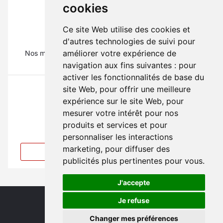
cookies
Ce site Web utilise des cookies et
La pièce qu'il vous faut ?
d'autres technologies de suivi pour
améliorer votre expérience de
Nos mécaniciens vous renseignent au
01 69 88 16 16
(Tapez 1)
navigation aux fins suivantes :
pour
activer les fonctionnalités de base du
site Web
,
pour offrir une meilleure
expérience sur le site Web
,
pour
mesurer votre intérêt pour nos
produits et services et pour
Vous ne trouvez pas votre pièce ?
personnaliser les interactions
marketing
,
pour diffuser des
Créer une alerte
publicités plus pertinentes pour vous
.
J'accepte
Je refuse
Changer mes préférences