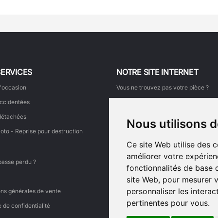
SERVICES
NOTRE SITE INTERNET
'occasion
Vous ne trouvez pas votre pièce ?
ccidentées
Comment commander ?
détachées
Mon suivi de commande
Nous utilisons 
oto - Reprise pour destruction
Faire une demande de retour
Ce site Web utilise des 
Faites découvrir ce site à un ami
améliorer votre expérien
Ajouter votre témoignage
passe perdu ?
fonctionnalités de base 
Voir tous les témoignages
site Web
,
pour mesurer v
Liens
personnaliser les intera
ons générales de vente
pertinentes pour vous
.
e de confidentialité