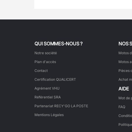
QUI SOMMES-NOUS ?
NOS 
Notre société
Motos d
Plan d'accès
Motos a
Contact
Pièces 
Certification QUALICERT
Achat m
AIDE
Agrément VHU
Référentiel SRA
Mot de 
Partenariat RECY'GO LA POSTE
FAQ
Mentions Légales
Conditi
Politiqu