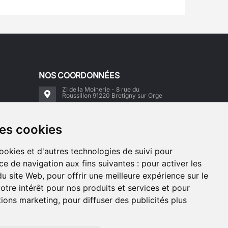
NOS COORDONNÉES
ZI de la Moinerie - 8 rue du
Roussillon 91220 Bretigny sur Orge
Email:
contact@accimoto.com
des cookies
Standard : +33(0)1 69 88 16 16
cookies et d'autres technologies de suivi pour
ce de navigation aux fins suivantes :
pour activer les
du site Web
,
pour offrir une meilleure expérience sur le
otre intérêt pour nos produits et services et pour
ctions marketing
,
pour diffuser des publicités plus