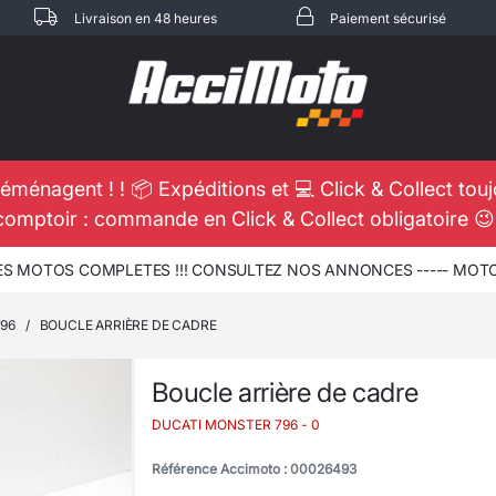
Livraison en 48 heures
Paiement sécurisé
éménagent ! ! 📦 Expéditions et 💻 Click & Collect tou
comptoir : commande en Click & Collect obligatoire 
 MOTOS COMPLETES !!! CONSULTEZ NOS ANNONCES ----- MOTO -
96
/
BOUCLE ARRIÈRE DE CADRE
Boucle arrière de cadre
DUCATI MONSTER 796
- 0
Référence Accimoto : 00026493