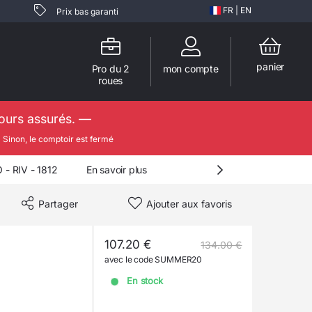
FR
|
EN
Prix bas garanti
panier
Pro du 2
mon compte
roues
jours assurés. —

Sinon, le comptoir est fermé
 RIV - 1812
En savoir plus
Partager
Ajouter aux favoris
107.20 €
134.00 €
avec le code SUMMER20
En stock