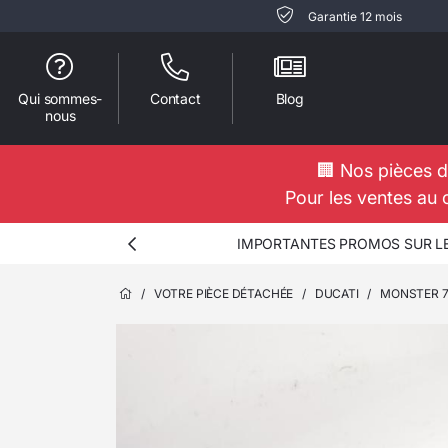
Garantie 12 mois
Qui sommes-
Contact
Blog
nous
🏢 Nos pièces d
Pour les ventes au 
IMPORTANTES PROMOS SUR LES
/
VOTRE PIÈCE DÉTACHÉE
/
DUCATI
/
MONSTER 7