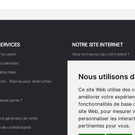
SERVICES
NOTRE SITE INTERNET
'occasion
Vous ne trouvez pas votre pièce ?
ccidentées
Comment commander ?
détachées
Mon suivi de commande
Nous utilisons 
oto - Reprise pour destruction
Faire une demande de retour
Ce site Web utilise des 
Faites découvrir ce site à un ami
améliorer votre expérien
Ajouter votre témoignage
passe perdu ?
fonctionnalités de base 
Voir tous les témoignages
site Web
,
pour mesurer v
Liens
personnaliser les intera
ons générales de vente
pertinentes pour vous
.
e de confidentialité