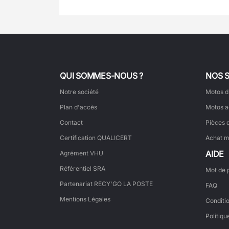
QUI SOMMES-NOUS ?
NOS 
Notre société
Motos d
Plan d'accès
Motos a
Contact
Pièces 
Certification QUALICERT
Achat m
AIDE
Agrément VHU
Référentiel SRA
Mot de 
Partenariat RECY'GO LA POSTE
FAQ
Mentions Légales
Conditi
Politiqu