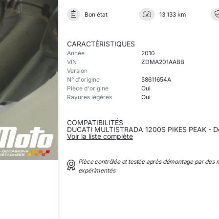
Bon état
13 133 km
CARACTÉRISTIQUES
Année
2010
VIN
ZDMA201AABB
Version
N° d'origine
58611654A
Pièce d'origine
Oui
Rayures légères
Oui
COMPATIBILITÉS
DUCATI MULTISTRADA 1200S PIKES PEAK - De
Voir la liste complète
Pièce contrôlée et testée après démontage par des
expérimentés