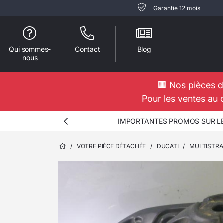
Garantie 12 mois
Qui sommes-
Contact
Blog
nous
🏢 Nos pièces d
Pour les ventes au 
IMPORTANTES PROMOS SUR LES
/
VOTRE PIÈCE DÉTACHÉE
/
DUCATI
/
MULTISTRA