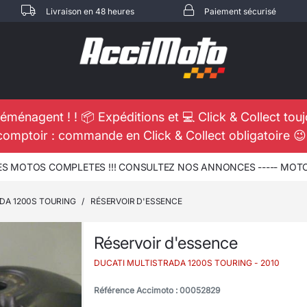
Livraison en 48 heures
Paiement sécurisé
éménagent ! ! 📦 Expéditions et 💻 Click & Collect tou
comptoir : commande en Click & Collect obligatoire 
 MOTOS COMPLETES !!! CONSULTEZ NOS ANNONCES ----- MOTO -
DA 1200S TOURING
/
RÉSERVOIR D'ESSENCE
Réservoir d'essence
DUCATI MULTISTRADA 1200S TOURING
- 2010
Référence Accimoto : 00052829