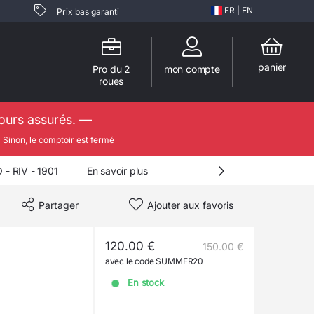
FR
|
EN
Prix bas garanti
panier
Pro du 2
mon compte
roues
jours assurés. —

Sinon, le comptoir est fermé
 RIV - 1901
En savoir plus
Partager
Ajouter aux favoris
120.00 €
150.00 €
avec le code SUMMER20
En stock