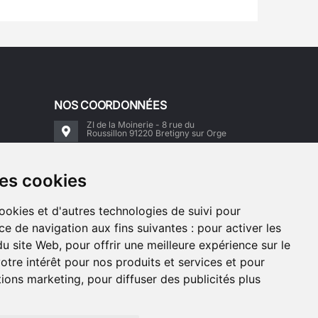
NOS COORDONNÉES
ZI de la Moinerie - 8 rue du
Roussillon 91220 Bretigny sur Orge
Email:
contact@accimoto.com
des cookies
Standard : +33(0)1 69 88 16 16
cookies et d'autres technologies de suivi pour
ce de navigation aux fins suivantes :
pour activer les
du site Web
,
pour offrir une meilleure expérience sur le
otre intérêt pour nos produits et services et pour
ctions marketing
,
pour diffuser des publicités plus