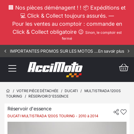
🏢 Nos pièces déménagent ! ! 📦 Expéditions et
💻 Click & Collect toujours assurés. —
Pour les ventes au comptoir : commande en
Click & Collect obligatoire 😉
Sinon, le comptoir est
fermé
IMPORTANTES PROMOS SUR LES MOTOS COMPLETES !!! CONSULTEZ NOS ANNONCES ----- ELEC - RIV - 3106
En savoir plus
/
VOTRE PIÈCE DÉTACHÉE
/
DUCATI
/
MULTISTRADA 1200S
TOURING
/
RÉSERVOIR D'ESSENCE
Réservoir d'essence
DUCATI MULTISTRADA 1200S TOURING
- 2010 à 2014