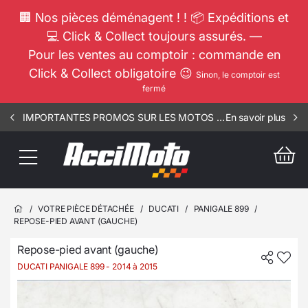
🏢 Nos pièces déménagent ! ! 📦 Expéditions et
💻 Click & Collect toujours assurés. —
Pour les ventes au comptoir : commande en
Click & Collect obligatoire 😉
Sinon, le comptoir est
fermé
IMPORTANTES PROMOS SUR LES MOTOS COMPLETES !!! CONSULTEZ NOS ANNONCES ----- ELEC - RIV - 1812
En savoir plus
/
VOTRE PIÈCE DÉTACHÉE
/
DUCATI
/
PANIGALE 899
/
REPOSE-PIED AVANT (GAUCHE)
Repose-pied avant (gauche)
DUCATI PANIGALE 899
- 2014 à 2015