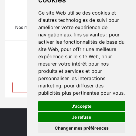
Ce site Web utilise des cookies et
La pièce qu'il vous faut ?
d'autres technologies de suivi pour
améliorer votre expérience de
Nos mécaniciens vous renseignent au
01 69 88 16 16
(Tapez 1)
navigation aux fins suivantes :
pour
activer les fonctionnalités de base du
site Web
,
pour offrir une meilleure
expérience sur le site Web
,
pour
mesurer votre intérêt pour nos
produits et services et pour
Vous ne trouvez pas votre pièce ?
personnaliser les interactions
marketing
,
pour diffuser des
Créer une alerte
publicités plus pertinentes pour vous
.
J'accepte
Je refuse
Changer mes préférences