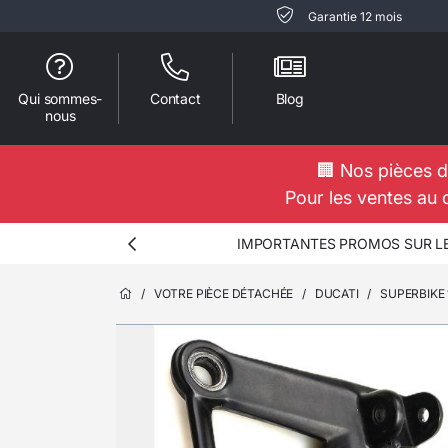
Garantie 12 mois
Qui sommes-
Contact
Blog
nous
🏢 Nos pièces d
Pour les ventes au 
IMPORTANTES PROMOS SUR LES
/
VOTRE PIÈCE DÉTACHÉE
/
DUCATI
/
SUPERBIKE 