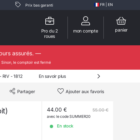
FR
|
EN
Prix bas garanti
panier
Pro du 2
mon compte
roues
jours assurés. —

Sinon, le comptoir est fermé
RIV - 1812
En savoir plus
Partager
Ajouter aux favoris
it)
44.00 €
55.00 €
avec le code SUMMER20
En stock