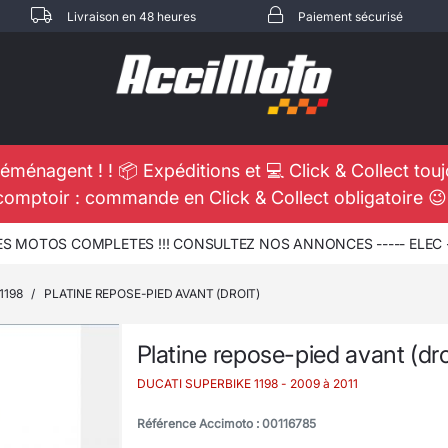
Livraison en 48 heures
Paiement sécurisé
éménagent ! ! 📦 Expéditions et 💻 Click & Collect tou
comptoir : commande en Click & Collect obligatoire 
 MOTOS COMPLETES !!! CONSULTEZ NOS ANNONCES ----- ELEC - 
1198
/
PLATINE REPOSE-PIED AVANT (DROIT)
Platine repose-pied avant (dro
DUCATI SUPERBIKE 1198
- 2009 à 2011
Référence Accimoto : 00116785