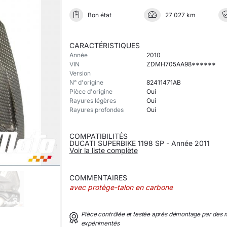
Bon état
27 027 km
CARACTÉRISTIQUES
Année
2010
VIN
ZDMH705AA98******
Version
N° d'origine
82411471AB
Pièce d'origine
Oui
Rayures légères
Oui
Rayures profondes
Oui
COMPATIBILITÉS
DUCATI SUPERBIKE 1198 SP - Année 2011
Voir la liste complète
COMMENTAIRES
avec protège-talon en carbone
Pièce contrôlée et testée après démontage par des
expérimentés