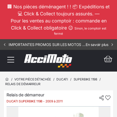
🏢 Nos pièces déménagent ! ! 📦 Expéditions et
💻 Click & Collect toujours assurés. —
Pour les ventes au comptoir : commande en
Click & Collect obligatoire 😉
Sinon, le comptoir est
fermé
IMPORTANTES PROMOS SUR LES MOTOS COMPLETES !!! CONSULTEZ NOS ANNONCES ----- SCOOT - RIV - 3106
En savoir plus
/
VOTRE PIÈCE DÉTACHÉE
/
DUCATI
/
SUPERBIKE 1198
/
RELAIS DE DÉMARREUR
Relais de démarreur
DUCATI SUPERBIKE 1198
- 2009 à 2011