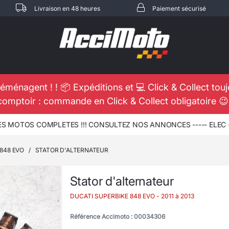
Livraison en 48 heures
Paiement sécurisé
éménagent ! ! 📦 Expéditions et 💻 Click & Collect tou
comptoir : commande en Click & Collect obligatoire 
 MOTOS COMPLETES !!! CONSULTEZ NOS ANNONCES ----- ELEC -
848 EVO
/
STATOR D'ALTERNATEUR
Stator d'alternateur
DUCATI SUPERBIKE 848 EVO
- 2011 à 2013
Référence Accimoto : 00034306