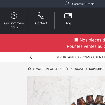
Garantie 12 mois
Qui sommes-
Contact
Blog
nous
🏢 Nos pièces d
Pour les ventes au 
IMPORTANTES PROMOS SUR LES
/
VOTRE PIÈCE DÉTACHÉE
/
DUCATI
/
SUPERBIKE 