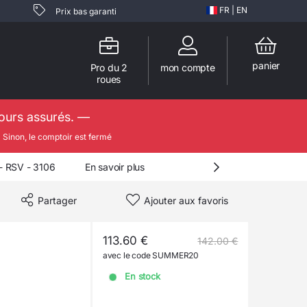
FR
|
EN
Prix bas garanti
panier
Pro du 2
mon compte
roues
jours assurés. —

Sinon, le comptoir est fermé
 RSV - 3106
En savoir plus
Partager
Ajouter aux favoris
113.60 €
142.00 €
avec le code SUMMER20
En stock