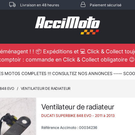
Livraison en 48 heures
Paiement sécurisé
éménagent ! ! 📦 Expéditions et 💻 Click & Collect tou
comptoir : commande en Click & Collect obligatoire 
 MOTOS COMPLETES !!! CONSULTEZ NOS ANNONCES ----- SCOOT 
848 EVO
/
VENTILATEUR DE RADIATEUR
Ventilateur de radiateur
DUCATI SUPERBIKE 848 EVO
- 2011 à 2013
Référence Accimoto : 00034236