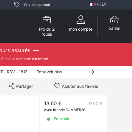
FR
|
EN
Prix bas garanti
panier
Pro du 2
mon compte
roues
jours assurés. —

Sinon, le comptoir est fermé
- RSV - 1812
En savoir plus
Partager
Ajouter aux favoris
13.60 €
17.00 €
avec le code SUMMER20
En stock