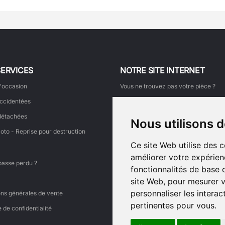
SERVICES
NOTRE SITE INTERNET
'occasion
Vous ne trouvez pas votre pièce ?
ccidentées
Comment commander ?
détachées
Mon suivi de commande
Nous utilisons 
oto - Reprise pour destruction
Faire une demande de retour
Ce site Web utilise des 
Faites découvrir ce site à un ami
améliorer votre expérien
Ajouter votre témoignage
passe perdu ?
fonctionnalités de base 
Voir tous les témoignages
site Web
,
pour mesurer v
Liens
personnaliser les intera
ons générales de vente
pertinentes pour vous
.
e de confidentialité