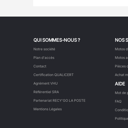
QUI SOMMES-NOUS ?
NOS 
Notre société
Motos d
Plan d'accès
Motos a
Contact
Pièces 
Certification QUALICERT
Achat m
AIDE
Agrément VHU
Référentiel SRA
Mot de 
Partenariat RECY'GO LA POSTE
FAQ
Mentions Légales
Conditi
Politiqu