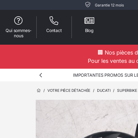
Garantie 12 mois
Qui sommes-
Contact
Blog
nous
🏢 Nos pièces d
Pour les ventes au 
IMPORTANTES PROMOS SUR LES
/
VOTRE PIÈCE DÉTACHÉE
/
DUCATI
/
SUPERBIKE 