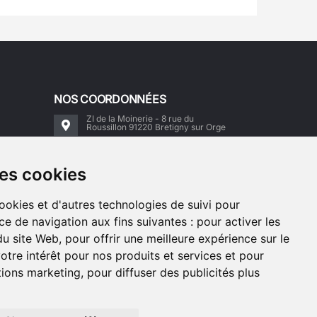
NOS COORDONNÉES
ZI de la Moinerie - 8 rue du
Roussillon 91220 Bretigny sur Orge
Email:
contact@accimoto.com
des cookies
Standard : +33(0)1 69 88 16 16
cookies et d'autres technologies de suivi pour
ce de navigation aux fins suivantes :
pour activer les
du site Web
,
pour offrir une meilleure expérience sur le
otre intérêt pour nos produits et services et pour
ctions marketing
,
pour diffuser des publicités plus