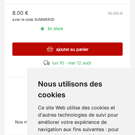
8.00 €
10.00 €
avec le code SUMMER20
En stock
ajouter au panier
lun 10 - mer 12 août
Modalités de livraison
Nous utilisons des
cookies
Ce site Web utilise des cookies et
La pièce qu'il vous faut ?
d'autres technologies de suivi pour
améliorer votre expérience de
Nos mécaniciens vous renseignent au
01 69 88 16 16
(Tapez 1)
navigation aux fins suivantes :
pour