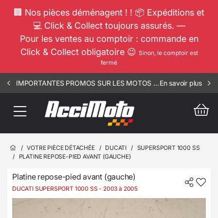
🏢 Nos pièces déménagent ! ! 📦 Expéditions et
💻 Click & Collect toujours assurés. —
Pour les ventes au comptoir : commande en
Click & Collect obligatoire 😉
Sinon, le comptoir est
fermé
IMPORTANTES PROMOS SUR LES MOTOS COMPLETES !!! CONSULTEZ NOS ANNONCES ----- MOTO - RIV - 1901
En savoir plus
/
VOTRE PIÈCE DÉTACHÉE
/
DUCATI
/
SUPERSPORT 1000 SS
/
PLATINE REPOSE-PIED AVANT (GAUCHE)
Platine repose-pied avant (gauche)
DUCATI SUPERSPORT 1000 SS
- 2003 à 2005