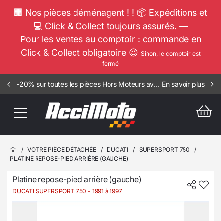
🏢 Nos pièces déménagent ! ! 📦 Expéditions et
💻 Click & Collect toujours assurés. —
Pour les ventes au comptoir : commande en
Click & Collect obligatoire 😉
Sinon, le comptoir est
fermé
-20% sur toutes les pièces Hors Moteurs avec le code promo SUMMER20
En savoir plus
/
VOTRE PIÈCE DÉTACHÉE
/
DUCATI
/
SUPERSPORT 750
/
PLATINE REPOSE-PIED ARRIÈRE (GAUCHE)
Platine repose-pied arrière (gauche)
DUCATI SUPERSPORT 750
- 1991 à 1997