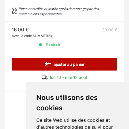
Pièce contrôlée et testée après démontage par des
mécaniciens expérimentés
16.00 €
20.00 €
avec le code SUMMER20
En stock
ajouter au panier
lun 10 - mer 12 août
Modalités de livraison
Nous utilisons des
cookies
Ce site Web utilise des cookies et
La pièce qu'il vous faut ?
d'autres technologies de suivi pour