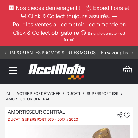
🏢 Nos pièces déménagent ! ! 📦 Expéditions et
💻 Click & Collect toujours assurés. —
Pour les ventes au comptoir : commande en
Click & Collect obligatoire 😉
Sinon, le comptoir est
fermé
IMPORTANTES PROMOS SUR LES MOTOS COMPLETES !!! CONSULTEZ NOS ANNONCES ----- SCOOT - RSV - 1812
En savoir plus
/
VOTRE PIÈCE DÉTACHÉE
/
DUCATI
/
SUPERSPORT 939
/
AMORTISSEUR CENTRAL
AMORTISSEUR CENTRAL
DUCATI SUPERSPORT 939
- 2017 à 2020