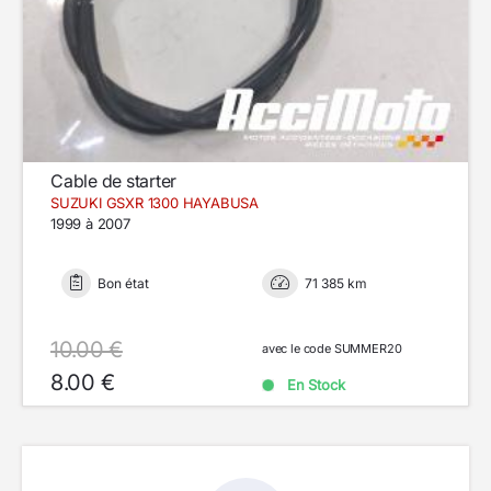
Cable de starter
SUZUKI GSXR 1300 HAYABUSA
1999 à 2007
Bon état
71 385 km
10.00 €
avec le code SUMMER20
8.00 €
En Stock