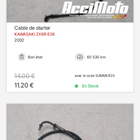
Cable de starter
KAWASAKI ZX6R 636
2002
Bon état
60 530 km
14.00 €
avec le code SUMMER20
11.20 €
En Stock