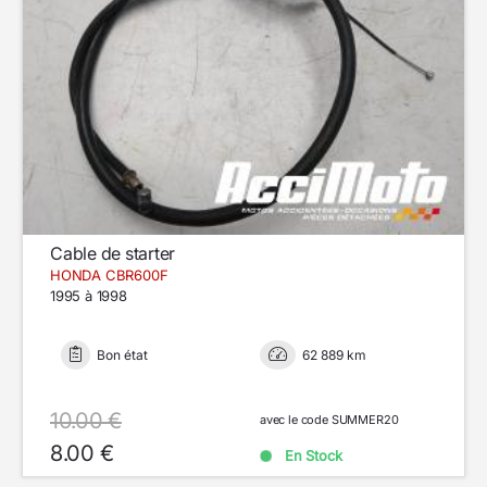
Cable de starter
HONDA CBR600F
1995 à 1998
Bon état
62 889 km
10.00 €
avec le code SUMMER20
8.00 €
En Stock