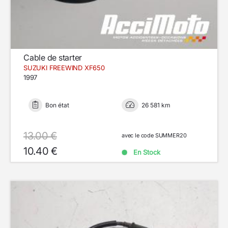
Cable de starter
SUZUKI FREEWIND XF650
1997
Bon état
26 581 km
13.00 €
avec le code SUMMER20
10.40 €
En Stock