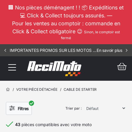
🏢 Nos pièces déménagent ! ! 📦 Expéditions et
💻 Click & Collect toujours assurés. —
Pour les ventes au comptoir : commande en
Click & Collect obligatoire 😉
Sinon, le comptoir est
fermé
IMPORTANTES PROMOS SUR LES MOTOS COMPLETES !!! CONSULTEZ NOS ANNONCES ----- ELEC - RIV - 1812
En savoir plus
/
VOTRE PIÈCE DÉTACHÉE
/
CABLE DE STARTER
Filtres
Trier par :
43
pièces compatibles avec votre moto