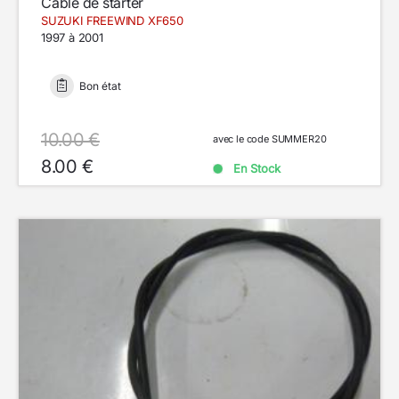
Cable de starter
SUZUKI FREEWIND XF650
1997 à 2001
Bon état
10.00 €
avec le code SUMMER20
8.00 €
En Stock