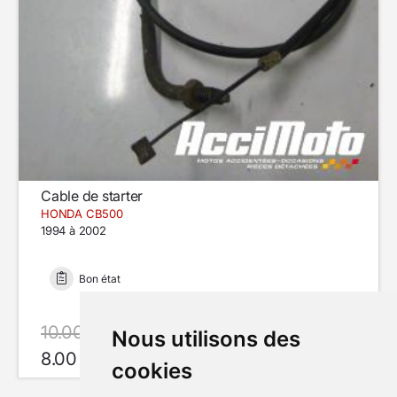
Cable de starter
HONDA CB500
1994 à 2002
Bon état
10.00 €
avec le code SUMMER20
Nous utilisons des
8.00 €
En Stock
cookies