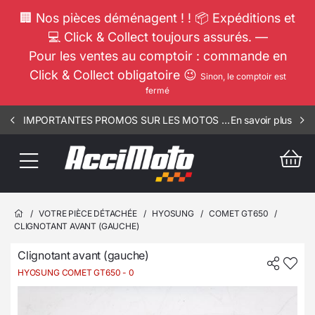
🏢 Nos pièces déménagent ! ! 📦 Expéditions et
💻 Click & Collect toujours assurés. —
Pour les ventes au comptoir : commande en
Click & Collect obligatoire 😉
Sinon, le comptoir est
fermé
IMPORTANTES PROMOS SUR LES MOTOS COMPLETES !!! CONSULTEZ NOS ANNONCES ----- SCOOT - RIV - 1812
En savoir plus
/
VOTRE PIÈCE DÉTACHÉE
/
HYOSUNG
/
COMET GT650
/
CLIGNOTANT AVANT (GAUCHE)
Clignotant avant (gauche)
HYOSUNG COMET GT650
- 0