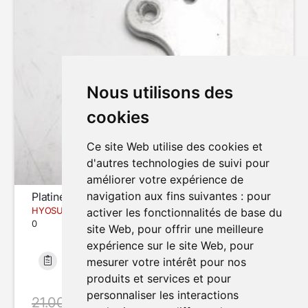
Nous utilisons des
cookies
Ce site Web utilise des cookies et
d'autres technologies de suivi pour
améliorer votre expérience de
navigation aux fins suivantes :
pour
Platine repose-pied avant (gauche)
HYOSUNG COMET GT650
activer les fonctionnalités de base du
0
site Web
,
pour offrir une meilleure
expérience sur le site Web
,
pour
mesurer votre intérêt pour nos
Bon état
produits et services et pour
personnaliser les interactions
21.00 €
avec le code SUMMER20