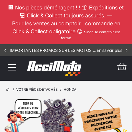
🏢 Nos pièces déménagent ! ! 📦 Expéditions et
💻 Click & Collect toujours assurés. —
Pour les ventes au comptoir : commande en
Click & Collect obligatoire 😉
Sinon, le comptoir est
fermé
IMPORTANTES PROMOS SUR LES MOTOS COMPLETES !!! CONSULTEZ NOS ANNONCES ----- ELEC - RIV - 1002
En savoir plus
/
VOTRE PIÈCE DÉTACHÉE
/
HONDA