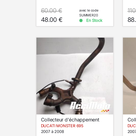
60.00 €
110
avec le code
SUMMER20
48.00 €
88
En Stock
Collecteur d'échappement
Col
DUCATI MONSTER 695
DUC
2007 à 2008
2007