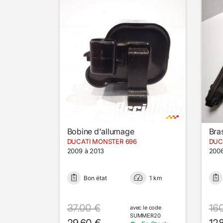
Bobine d'allumage
Bras
DUCATI MONSTER 696
DUC
2009 à 2013
2006
Bon état
1 km
37.00 €
16
avec le code
SUMMER20
29.60 €
12