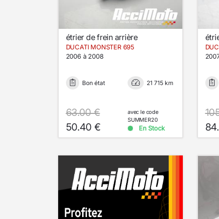
étrier de frein arrière
étri
DUCATI MONSTER 695
DUC
2006 à 2008
2007
Bon état
21 715 km
63.00 €
10
avec le code
SUMMER20
50.40 €
84
En Stock