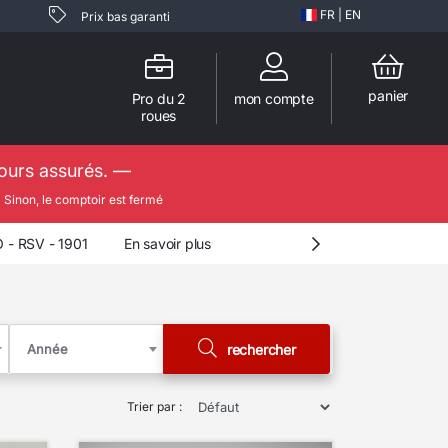
FR
|
EN
Prix bas garanti
panier
Pro du 2
mon compte
roues
jours assurés. —

Sinon, le comptoir est fermé
En savoir plus
Année
rechercher
Trier par :