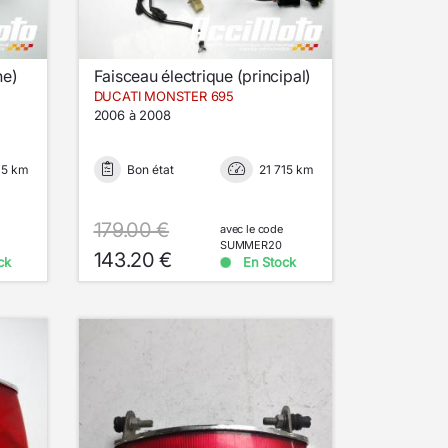
he)
Faisceau électrique (principal)
DUCATI MONSTER 695
2006 à 2008
15 km
Bon état
21 715 km
179.00 €
avec le code
SUMMER20
143.20 €
ck
En Stock