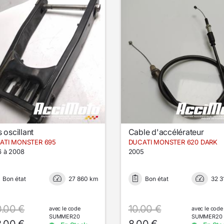
 oscillant
Cable d'accélérateur
ATI MONSTER 695
DUCATI MONSTER 620 DARK
 à 2008
2005
Bon état
27 860 km
Bon état
32 3
0.00 €
10.00 €
avec le code
avec le code
SUMMER20
SUMMER20
8.00 €
8.00 €