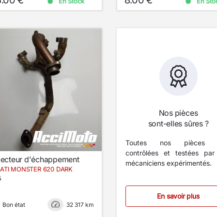
En Stock
En Sto
Nos pièces
sont-elles sûres ?
Toutes nos pièces s
contrôlées et testées par
lecteur d'échappement
mécaniciens expérimentés.
ATI MONSTER 620 DARK
5
En savoir plus
Bon état
32 317 km