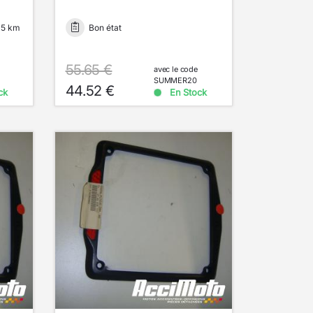
15 km
Bon état
55.65 €
avec le code
SUMMER20
44.52 €
ck
En Stock