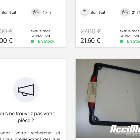
Bon état
1 km
Bon état
21 7
.00 €
27.00 €
avec le code
avec le code
SUMMER20
SUMMER20
.00 €
21.60 €
En Stock
En Sto
ous ne trouvez pas votre
pièce ?
tagez votre recherche et
s vous préviendrons dès que