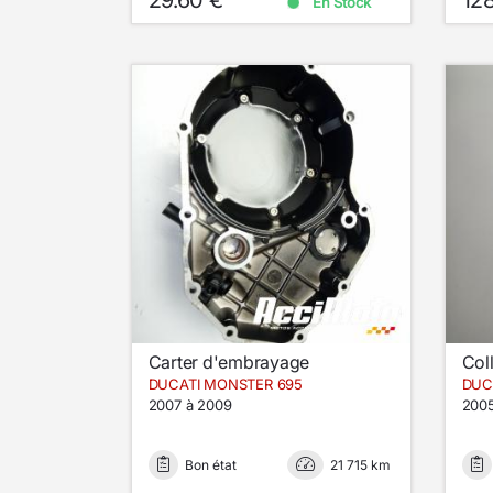
En Stock
Carter d'embrayage
Col
DUCATI MONSTER 695
DUC
2007 à 2009
200
Bon état
21 715 km