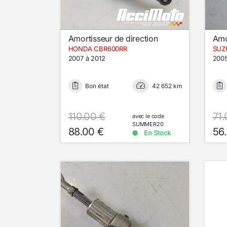
Amortisseur de direction
Amo
HONDA CBR600RR
SUZ
2007 à 2012
2005
Bon état
42 652 km
110.00 €
71.
avec le code
SUMMER20
88.00 €
56
En Stock