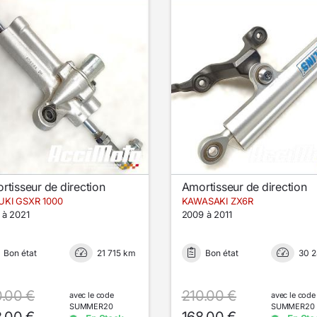
rtisseur de direction
Amortisseur de direction
UKI GSXR 1000
KAWASAKI ZX6R
 à 2021
2009 à 2011
Bon état
21 715 km
Bon état
30 
0.00 €
210.00 €
avec le code
avec le code
SUMMER20
SUMMER20
8.00 €
168.00 €