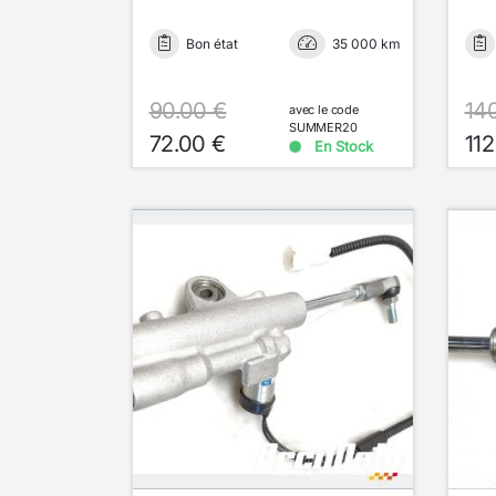
Bon état
35 000 km
90.00 €
14
avec le code
SUMMER20
72.00 €
112
En Stock