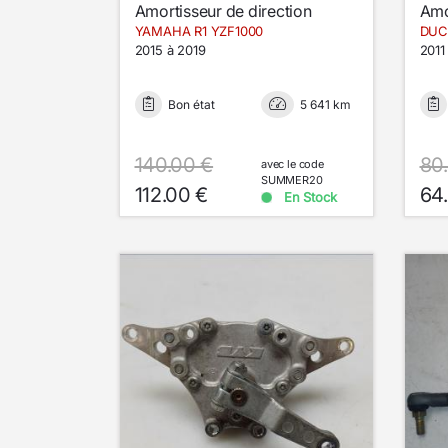
Amortisseur de direction
Amo
YAMAHA R1 YZF1000
2015 à 2019
2011
Bon état
5 641 km
140.00 €
80
avec le code
SUMMER20
112.00 €
64
En Stock