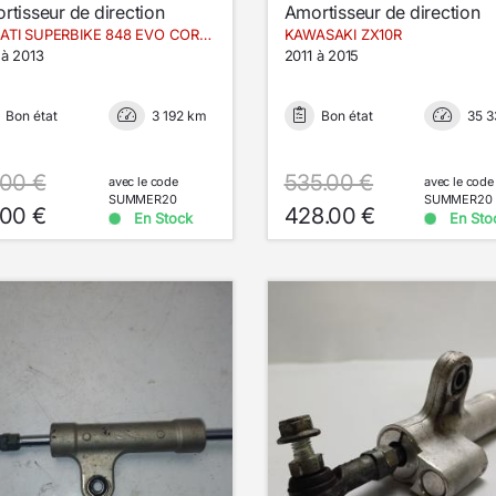
rtisseur de direction
Amortisseur de direction
DUCATI SUPERBIKE 848 EVO CORSE
KAWASAKI ZX10R
 à 2013
2011 à 2015
Bon état
3 192 km
Bon état
35 
.00 €
535.00 €
avec le code
avec le code
SUMMER20
SUMMER20
.00 €
428.00 €
En Stock
En Sto