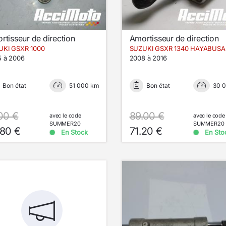
rtisseur de direction
Amortisseur de direction
UKI GSXR 1000
SUZUKI GSXR 1340 HAYABUSA
 à 2006
2008 à 2016
Bon état
51 000 km
Bon état
30 
00 €
89.00 €
avec le code
avec le code
SUMMER20
SUMMER20
.80 €
71.20 €
En Stock
En Sto