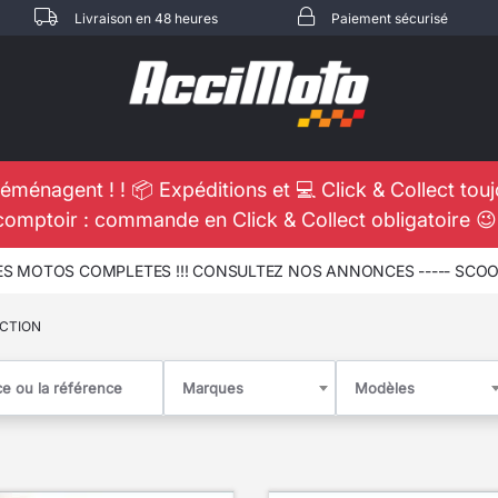
Livraison en 48 heures
Paiement sécurisé
éménagent ! ! 📦 Expéditions et 💻 Click & Collect tou
comptoir : commande en Click & Collect obligatoire 
 MOTOS COMPLETES !!! CONSULTEZ NOS ANNONCES ----- MOTO -
ECTION
Marques
Modèles