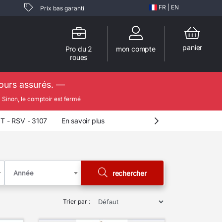
FR
|
EN
Prix bas garanti
panier
Pro du 2
mon compte
roues
jours assurés. —

Sinon, le comptoir est fermé
 RIV - 3106
En savoir plus
Année
rechercher
Trier par :