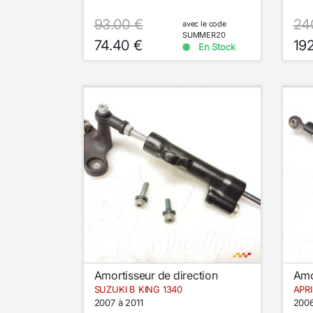
93.00 €
24
avec le code
SUMMER20
74.40 €
19
En Stock
Amortisseur de direction
Amo
SUZUKI B KING 1340
APR
2007 à 2011
2006