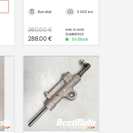
Bon état
5 000 km
360.00 €
avec le code
SUMMER20
288.00 €
En Stock