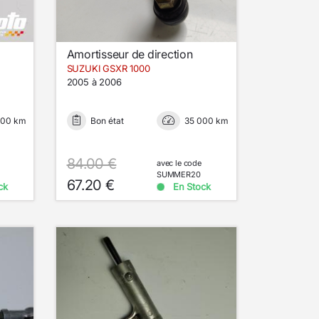
Amortisseur de direction
SUZUKI GSXR 1000
2005 à 2006
000 km
Bon état
35 000 km
84.00 €
avec le code
SUMMER20
67.20 €
ck
En Stock