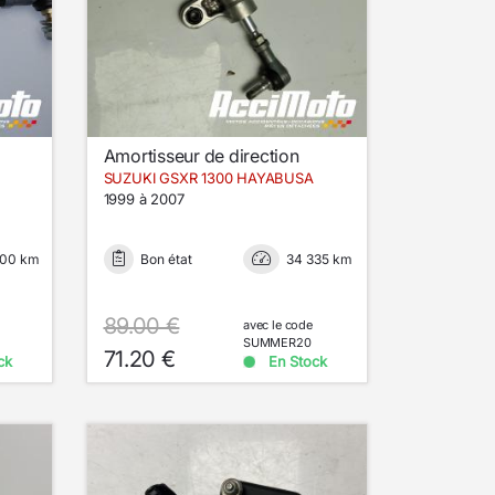
Amortisseur de direction
SUZUKI GSXR 1300 HAYABUSA
1999 à 2007
500 km
Bon état
34 335 km
89.00 €
avec le code
SUMMER20
71.20 €
ck
En Stock