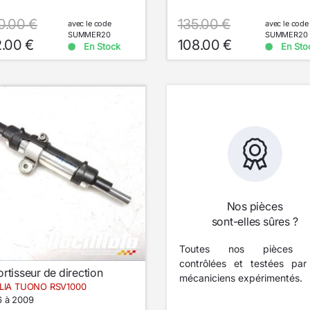
0.00 €
135.00 €
avec le code
avec le code
SUMMER20
SUMMER20
2.00 €
108.00 €
En Stock
En Sto
Nos pièces
sont-elles sûres ?
Toutes nos pièces s
contrôlées et testées par
rtisseur de direction
mécaniciens expérimentés.
ILIA TUONO RSV1000
 à 2009