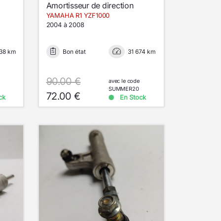
Amortisseur de direction
YAMAHA R1 YZF1000
2004 à 2008
338 km
Bon état
31 674 km
90.00 €
avec le code
SUMMER20
72.00 €
ck
En Stock