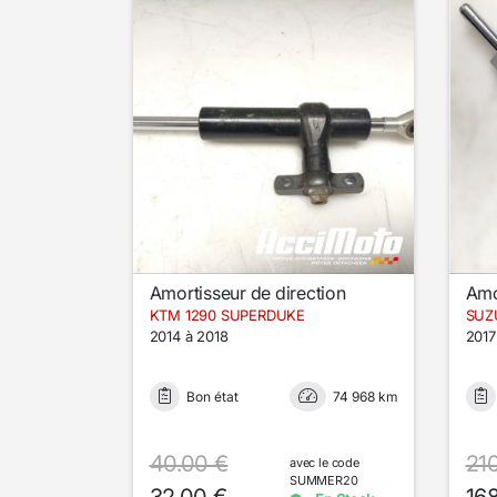
Amortisseur de direction
Amo
KTM 1290 SUPERDUKE
SUZ
2014 à 2018
2017
Bon état
74 968 km
40.00 €
21
avec le code
SUMMER20
32.00 €
16