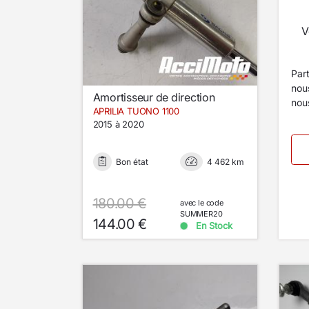
V
Par
nou
Amortisseur de direction
nous
APRILIA TUONO 1100
2015 à 2020
Bon état
4 462 km
180.00 €
avec le code
SUMMER20
144.00 €
En Stock