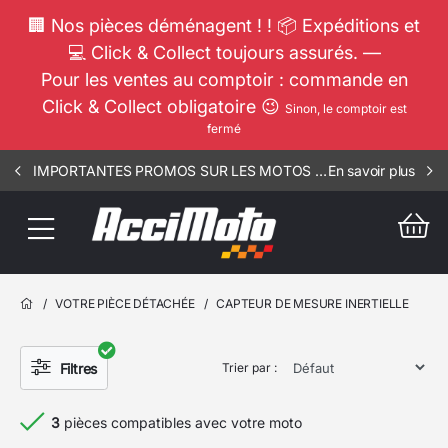
🏢 Nos pièces déménagent ! ! 📦 Expéditions et
💻 Click & Collect toujours assurés. —
Pour les ventes au comptoir : commande en
Click & Collect obligatoire 😉
Sinon, le comptoir est
fermé
IMPORTANTES PROMOS SUR LES MOTOS COMPLETES !!! CONSULTEZ NOS ANNONCES ----- MOTO - RIV - 1002
En savoir plus
/
VOTRE PIÈCE DÉTACHÉE
/
CAPTEUR DE MESURE INERTIELLE
Filtres
Trier par :
3
pièces compatibles avec votre moto