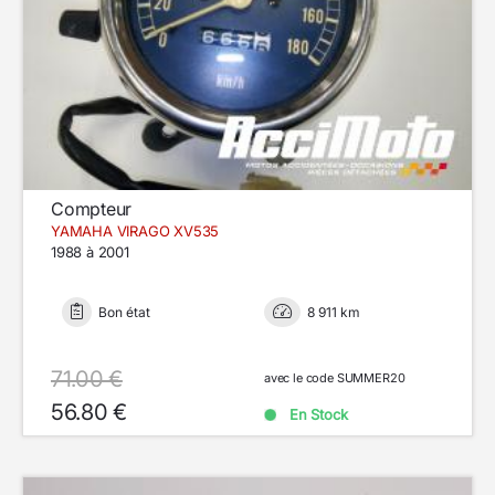
Compteur
YAMAHA VIRAGO XV535
1988 à 2001
Bon état
8 911 km
71.00 €
avec le code SUMMER20
56.80 €
En Stock