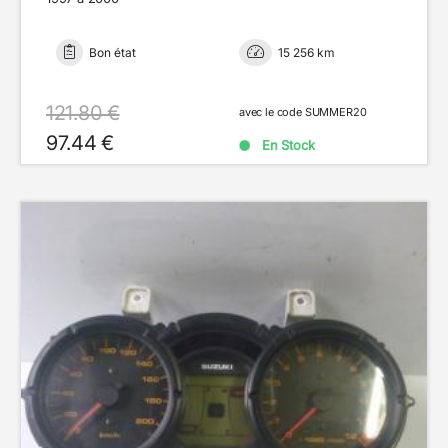
Bon état
15 256 km
121.80 €
avec le code SUMMER20
97.44 €
En Stock