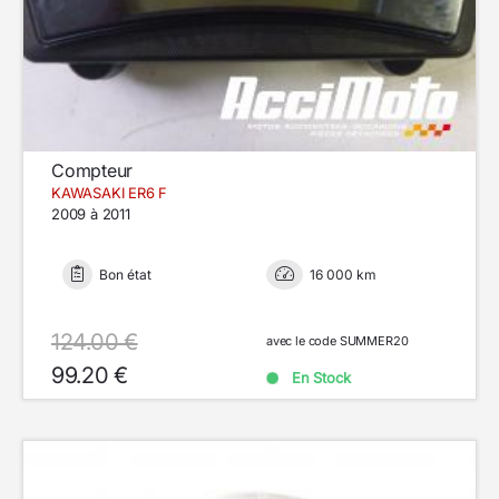
Compteur
KAWASAKI ER6 F
2009 à 2011
Bon état
16 000 km
124.00 €
avec le code SUMMER20
99.20 €
En Stock