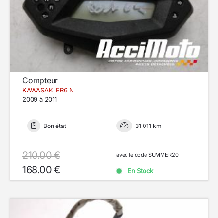
Compteur
KAWASAKI ER6 N
2009 à 2011
Bon état
31 011 km
210.00 €
avec le code SUMMER20
168.00 €
En Stock