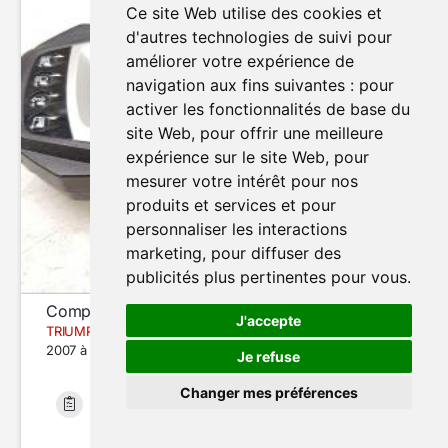
Ce site Web utilise des cookies et
d'autres technologies de suivi pour
améliorer votre expérience de
navigation aux fins suivantes :
pour
activer les fonctionnalités de base du
site Web
,
pour offrir une meilleure
expérience sur le site Web
,
pour
mesurer votre intérêt pour nos
produits et services et pour
personnaliser les interactions
marketing
,
pour diffuser des
publicités plus pertinentes pour vous
.
Compteur (tableau de bord)
J'accepte
TRIUMPH STREET TRIPLE 675
2007 à 2011
Je refuse
Changer mes préférences
Bon état
31 225 km
Modifier mes préférences de cookies