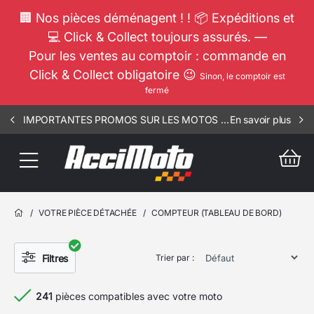
🏢 Nos pièces déménagent ! ! 📦 Expéditions et
💻 Click & Collect toujours assurés. —
Pour les ventes au comptoir : commande en
Click & Collect obligatoire 😉
Sinon, le comptoir est
fermé
IMPORTANTES PROMOS SUR LES MOTOS COMPLETES !!! CONSULTEZ NOS ANNONCES ----- MOTO - RSV - 3107
En savoir plus
/
VOTRE PIÈCE DÉTACHÉE
/
COMPTEUR (TABLEAU DE BORD)
Filtres
Trier par :
241
pièces compatibles avec votre moto