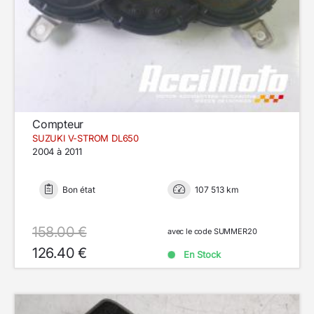
Compteur
SUZUKI V-STROM DL650
2004 à 2011
Bon état
107 513 km
158.00 €
avec le code SUMMER20
126.40 €
En Stock