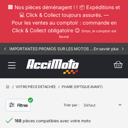
🏢 Nos pièces déménagent ! ! 📦 Expéditions et
💻 Click & Collect toujours assurés. —
Pour les ventes au comptoir : commande en
Click & Collect obligatoire 😉
Sinon, le comptoir est
fermé
IMPORTANTES PROMOS SUR LES MOTOS COMPLETES !!! CONSULTEZ NOS ANNONCES ----- ELEC - RSV - 1002
En savoir plus
/
VOTRE PIÈCE DÉTACHÉE
/
PHARE (OPTIQUE AVANT)
Filtres
Trier par :
168
pièces compatibles avec votre moto