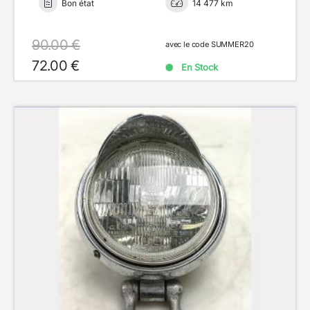
Bon état
14 477 km
90.00 €
avec le code SUMMER20
72.00 €
En Stock