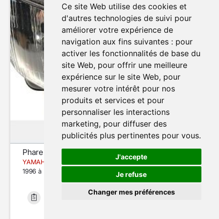
Ce site Web utilise des cookies et
d'autres technologies de suivi pour
améliorer votre expérience de
navigation aux fins suivantes :
pour
activer les fonctionnalités de base du
site Web
,
pour offrir une meilleure
expérience sur le site Web
,
pour
mesurer votre intérêt pour nos
produits et services et pour
personnaliser les interactions
marketing
,
pour diffuser des
publicités plus pertinentes pour vous
.
Phare (optique avant)
J'accepte
YAMAHA TDM 850
1996 à 2001
Je refuse
Changer mes préférences
Bon état
45 224 km
Modifier mes préférences de cookies