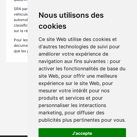
SRA participe activement à l’amélioration de la réparabilité des
Nous utilisons des
véhicules en analysant leur conception avec les constructeurs
automobiles et prend en compte les résultats dans la
cookies
classification et en réalisant des études ponctuelles et ciblées
sur la réparabilité.
Ce site Web utilise des cookies et
Pour les besoins communs à la profession, SRA conçoit des
documents techniques promouvant la réparation de qualité tels
d'autres technologies de suivi pour
que les pare-brise, les cadres de 2 roues motorisés.
améliorer votre expérience de
navigation aux fins suivantes :
pour
activer les fonctionnalités de base du
site Web
,
pour offrir une meilleure
expérience sur le site Web
,
pour
mesurer votre intérêt pour nos
produits et services et pour
personnaliser les interactions
marketing
,
pour diffuser des
publicités plus pertinentes pour vous
.
J'accepte