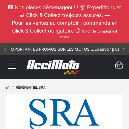
🏢 Nos pièces déménagent ! ! 📦 Expéditions et
💻 Click & Collect toujours assurés. —
Pour les ventes au comptoir : commande en
Click & Collect obligatoire 😉
Sinon, le comptoir est
fermé
IMPORTANTES PROMOS SUR LES MOTOS COMPLETES !!! CONSULTEZ NOS ANNONCES ----- ELEC - RIV - 1812
En savoir plus
/
RÉFÉRENTIEL SRA