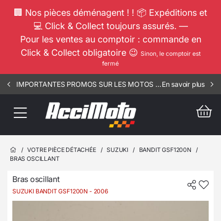
🏢 Nos pièces déménagent ! ! 📦 Expéditions et
💻 Click & Collect toujours assurés. —
Pour les ventes au comptoir : commande en
Click & Collect obligatoire 😉
Sinon, le comptoir est
fermé
IMPORTANTES PROMOS SUR LES MOTOS COMPLETES !!! CONSULTEZ NOS ANNONCES ----- ELEC - RSV - 1812
En savoir plus
/
VOTRE PIÈCE DÉTACHÉE
/
SUZUKI
/
BANDIT GSF1200N
/
BRAS OSCILLANT
Bras oscillant
SUZUKI BANDIT GSF1200N
- 2006