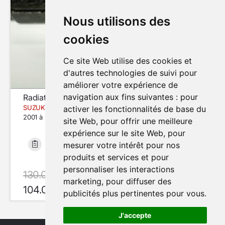
Nous utilisons des
cookies
Ce site Web utilise des cookies et
d'autres technologies de suivi pour
améliorer votre expérience de
navigation aux fins suivantes :
pour
Radiateur d'huile
SUZUKI BANDIT GSF1200N
activer les fonctionnalités de base du
2001 à 2005
site Web
,
pour offrir une meilleure
expérience sur le site Web
,
pour
mesurer votre intérêt pour nos
Etat moyen
36 921 km
produits et services et pour
personnaliser les interactions
130.00 €
avec le code SUMMER20
marketing
,
pour diffuser des
104.00 €
En Stock
publicités plus pertinentes pour vous
.
J'accepte