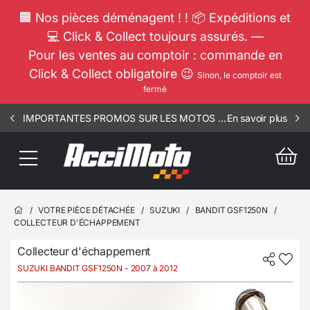
🏢 Nos pièces déménagent ! ! 📦 Expéditions et
💻 Click & Collect toujours assurés. —
Pour les ventes au comptoir : commande en
Click & Collect obligatoire 😉
Sinon, le comptoir est
fermé
IMPORTANTES PROMOS SUR LES MOTOS COMPLETES !!! CONSULTEZ NOS ANNONCES ----- MOTO - RIV - 1002
En savoir plus
/
VOTRE PIÈCE DÉTACHÉE
/
SUZUKI
/
BANDIT GSF1250N
/
COLLECTEUR D'ÉCHAPPEMENT
Collecteur d'échappement
SUZUKI BANDIT GSF1250N
- 2007 à 2012