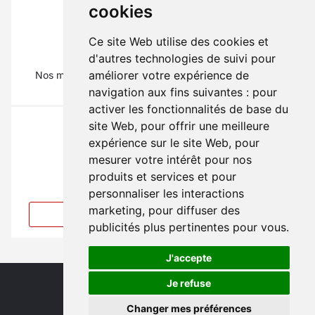
cookies
Ce site Web utilise des cookies et
La pièce qu'il vous faut ?
d'autres technologies de suivi pour
améliorer votre expérience de
Nos mécaniciens vous renseignent au
01 69 88 16 16
(Tapez 1)
navigation aux fins suivantes :
pour
activer les fonctionnalités de base du
site Web
,
pour offrir une meilleure
expérience sur le site Web
,
pour
mesurer votre intérêt pour nos
produits et services et pour
Vous ne trouvez pas votre pièce ?
personnaliser les interactions
marketing
,
pour diffuser des
Créer une alerte
publicités plus pertinentes pour vous
.
J'accepte
Je refuse
Changer mes préférences