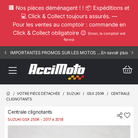
🏢 Nos pièces déménagent ! ! 📦 Expéditions et
💻 Click & Collect toujours assurés. —
Pour les ventes au comptoir : commande en
Click & Collect obligatoire 😉
Sinon, le comptoir est
fermé
IMPORTANTES PROMOS SUR LES MOTOS COMPLETES !!! CONSULTEZ NOS ANNONCES ----- SCOOT - RSV - 1812
En savoir plus
/
VOTRE PIÈCE DÉTACHÉE
/
SUZUKI
/
GSX 250R
/
CENTRALE
CLIGNOTANTS
Centrale clignotants
SUZUKI GSX 250R
- 2017 à 2018