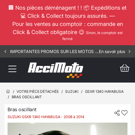
🏢 Nos pièces déménagent ! ! 📦 Expéditions et
💻 Click & Collect toujours assurés. —
Pour les ventes au comptoir : commande en
Click & Collect obligatoire 😉
Sinon, le comptoir est
fermé
IMPORTANTES PROMOS SUR LES MOTOS COMPLETES !!! CONSULTEZ NOS ANNONCES ----- SCOOT - RSV - 1002
En savoir plus
/
VOTRE PIÈCE DÉTACHÉE
/
SUZUKI
/
GSXR 1340 HAYABUSA
/
BRAS OSCILLANT
Bras oscillant
SUZUKI GSXR 1340 HAYABUSA
- 2008 à 2014