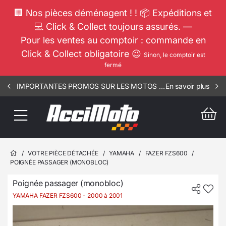
🏢 Nos pièces déménagent ! ! 📦 Expéditions et
💻 Click & Collect toujours assurés. —
Pour les ventes au comptoir : commande en
Click & Collect obligatoire 😉
Sinon, le comptoir est
fermé
IMPORTANTES PROMOS SUR LES MOTOS COMPLETES !!! CONSULTEZ NOS ANNONCES ----- SCOOT - RIV - 1812
En savoir plus
/
VOTRE PIÈCE DÉTACHÉE
/
YAMAHA
/
FAZER FZS600
/
POIGNÉE PASSAGER (MONOBLOC)
Poignée passager (monobloc)
YAMAHA FAZER FZS600
- 2000 à 2001