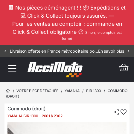
🏢 Nos pièces déménagent ! ! 📦 Expéditions et
💻 Click & Collect toujours assurés. —
Pour les ventes au comptoir : commande en
Click & Collect obligatoire 😉
Sinon, le comptoir est
fermé
Livraison offerte en France métropolitaine pour toute commande supérieure à 300€ ttc ( hors moteur )
En savoir plus
IMPORTANTES PROMOS SUR LES MOTOS COMPLETES !!! CONSULTEZ NOS ANNONCES ----- MOTO - RSV - 3106
/
VOTRE PIÈCE DÉTACHÉE
/
YAMAHA
/
FJR 1300
/
COMMODO
(DROIT)
Commodo (droit)
YAMAHA FJR 1300
- 2001 à 2002