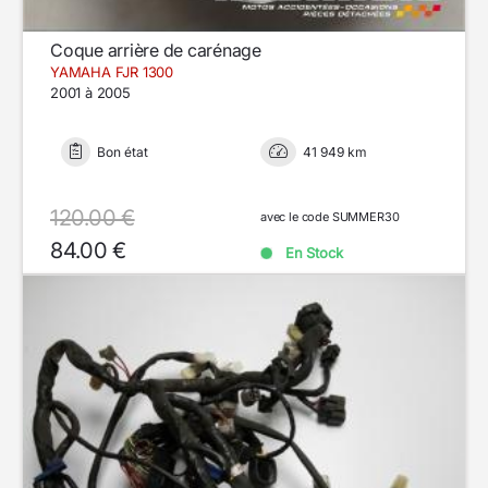
Coque arrière de carénage
YAMAHA FJR 1300
2001 à 2005
Bon état
41 949 km
120.00 €
avec le code SUMMER30
84.00 €
En Stock