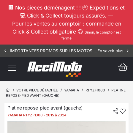
🏢 Nos pièces déménagent ! ! 📦 Expéditions et
💻 Click & Collect toujours assurés. —
Pour les ventes au comptoir : commande en
Click & Collect obligatoire 😉
Sinon, le comptoir est
fermé
IMPORTANTES PROMOS SUR LES MOTOS COMPLETES !!! CONSULTEZ NOS ANNONCES ----- MOTO - RSV - 1901
En savoir plus
/
VOTRE PIÈCE DÉTACHÉE
/
YAMAHA
/
R1 YZF1000
/
PLATINE
REPOSE-PIED AVANT (GAUCHE)
Platine repose-pied avant (gauche)
YAMAHA R1 YZF1000
- 2015 à 2024