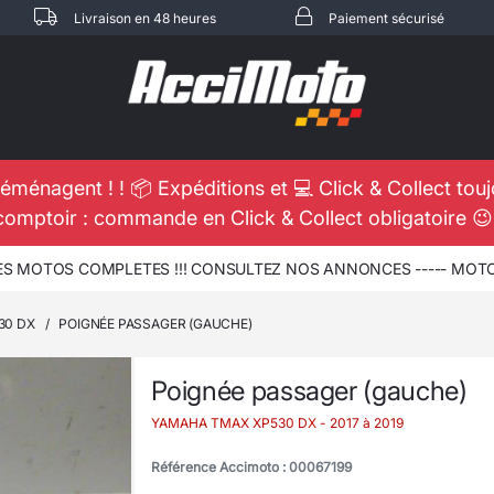
Livraison en 48 heures
Paiement sécurisé
éménagent ! ! 📦 Expéditions et 💻 Click & Collect tou
comptoir : commande en Click & Collect obligatoire 
 MOTOS COMPLETES !!! CONSULTEZ NOS ANNONCES ----- MOTO -
30 DX
/
POIGNÉE PASSAGER (GAUCHE)
Poignée passager (gauche)
YAMAHA TMAX XP530 DX
- 2017 à 2019
Référence Accimoto : 00067199