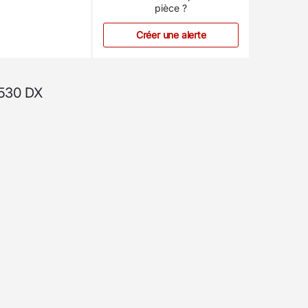
pièce ?
Créer une alerte
P530 DX