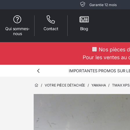
Garantie 12 mois
Qui sommes-
Contact
Blog
nous
🏢 Nos pièces d
Pour les ventes au 
IMPORTANTES PROMOS SUR LES
/
VOTRE PIÈCE DÉTACHÉE
/
YAMAHA
/
TMAX XP5