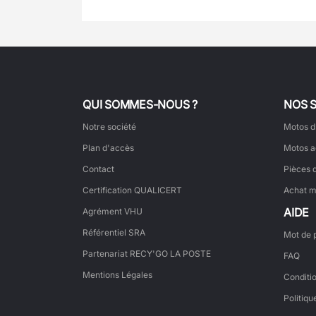
QUI SOMMES-NOUS ?
NOS 
Notre société
Motos d
Plan d'accès
Motos a
Contact
Pièces 
Certification QUALICERT
Achat m
AIDE
Agrément VHU
Référentiel SRA
Mot de 
Partenariat RECY'GO LA POSTE
FAQ
Mentions Légales
Conditi
Politiqu