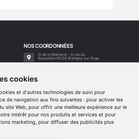
NOS COORDONNÉES
ZI de la Moinerie - 8 rue du
Roussillon 91220 Bretigny sur Orge
Email:
contact@accimoto.com
des cookies
Standard : +33(0)1 69 88 16 16
cookies et d'autres technologies de suivi pour
ce de navigation aux fins suivantes :
pour activer les
du site Web
,
pour offrir une meilleure expérience sur le
otre intérêt pour nos produits et services et pour
ctions marketing
,
pour diffuser des publicités plus