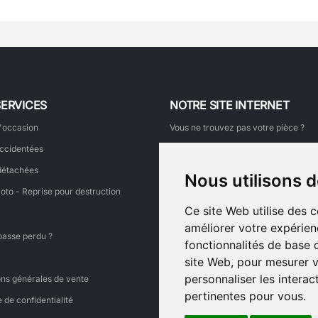
SERVICES
NOTRE SITE INTERNET
'occasion
Vous ne trouvez pas votre pièce ?
ccidentées
Comment commander ?
détachées
Mon suivi de commande
Nous utilisons 
oto - Reprise pour destruction
Faire une demande de retour
Ce site Web utilise des 
Faites découvrir ce site à un ami
améliorer votre expérien
Ajouter votre témoignage
passe perdu ?
fonctionnalités de base 
Voir tous les témoignages
site Web
,
pour mesurer v
Liens
personnaliser les intera
ons générales de vente
pertinentes pour vous
.
e de confidentialité