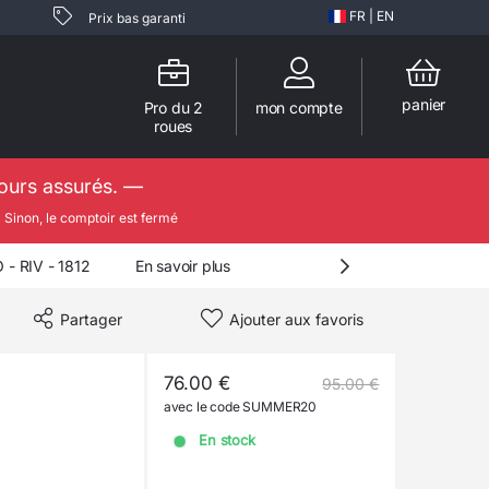
FR
|
EN
Prix bas garanti
panier
Pro du 2
mon compte
roues
jours assurés. —

Sinon, le comptoir est fermé
 RIV - 1812
En savoir plus
Partager
Ajouter aux favoris
76.00 €
95.00 €
avec le code SUMMER20
En stock