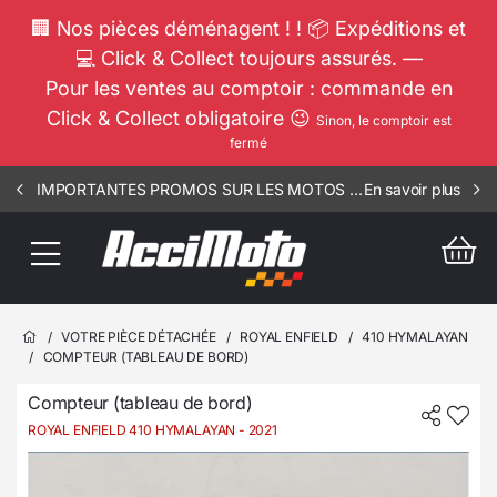
🏢 Nos pièces déménagent ! ! 📦 Expéditions et
💻 Click & Collect toujours assurés. —
Pour les ventes au comptoir : commande en
Click & Collect obligatoire 😉
Sinon, le comptoir est
fermé
IMPORTANTES PROMOS SUR LES MOTOS COMPLETES !!! CONSULTEZ NOS ANNONCES ----- MOTO - RSV - 1812
En savoir plus
/
VOTRE PIÈCE DÉTACHÉE
/
ROYAL ENFIELD
/
410 HYMALAYAN
/
COMPTEUR (TABLEAU DE BORD)
Compteur (tableau de bord)
ROYAL ENFIELD 410 HYMALAYAN
- 2021