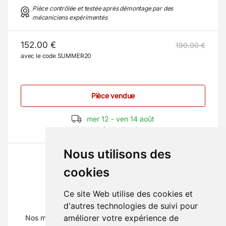
Pièce contrôlée et testée après démontage par des
mécaniciens expérimentés
152.00 €
190.00 €
avec le code SUMMER20
Pièce vendue
mer 12 - ven 14 août
Modalités de livraison
Nous utilisons des
cookies
Ce site Web utilise des cookies et
La pièce qu'il vous faut ?
d'autres technologies de suivi pour
améliorer votre expérience de
Nos mécaniciens vous renseignent au
01 69 88 16 16