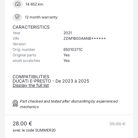
14 652 km
12 month warranty
CARACTERISTICS
Year
2021
VIN
ZDM1B00AANB******
Version
Orig. number
65010271C
Original parts
Yes
small scratches
Yes
COMPATIBILITIES
DUCATI E-PRESTO - De 2023 à 2025
Display the full list
Part checked and tested after dismantling by experienced
mechanics
28.00 €
35.00 €
avec le code SUMMER20