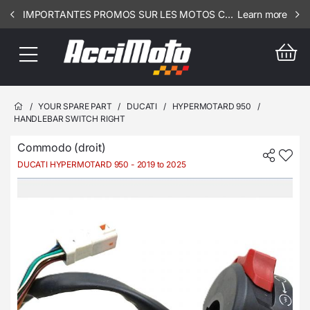
IMPORTANTES PROMOS SUR LES MOTOS COMPLETES !!! CONSULTEZ NOS ANNONCES ----- SCOOT - RSV - 3107
Learn more
/
YOUR SPARE PART
/
DUCATI
/
HYPERMOTARD 950
/
HANDLEBAR SWITCH RIGHT
Commodo (droit)
DUCATI HYPERMOTARD 950
- 2019 to 2025