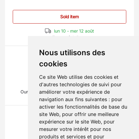
Sold item
lun 10 - mer 12 août
Terms of delivery
Nous utilisons des
cookies
Ce site Web utilise des cookies et
The part you need?
d'autres technologies de suivi pour
améliorer votre expérience de
Our mechanics will inform you on
01 69 88 16 16
(Type 1)
navigation aux fins suivantes :
pour
activer les fonctionnalités de base du
site Web
,
pour offrir une meilleure
expérience sur le site Web
,
pour
mesurer votre intérêt pour nos
produits et services et pour