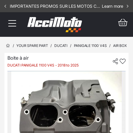
IMPORTANTES PROMOS SUR LES MOTOS COMPLETES !!! CONSULTEZ NOS ANNONCES ----- MOTO - RSV - 3107
Learn more
/
YOUR SPARE PART
/
DUCATI
/
PANIGALE 1100 V4S
/
AIR BOX
Boite à air
DUCATI PANIGALE 1100 V4S
- 2018 to 2025