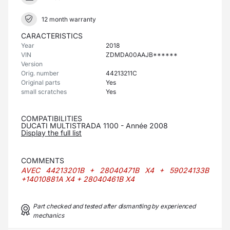
12 month warranty
CARACTERISTICS
Year
2018
VIN
ZDMDA00AAJB******
Version
Orig. number
44213211C
Original parts
Yes
small scratches
Yes
COMPATIBILITIES
DUCATI MULTISTRADA 1100 - Année 2008
Display the full list
COMMENTS
AVEC 44213201B + 28040471B X4 + 59024133B
+14010881A X4 + 28040461B X4
Part checked and tested after dismantling by experienced
mechanics