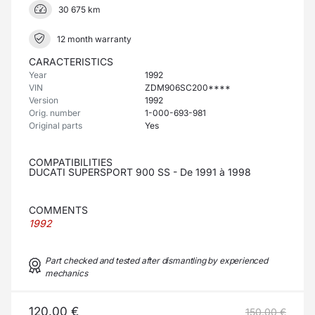
30 675 km
12 month warranty
CARACTERISTICS
Year
1992
VIN
ZDM906SC200****
Version
1992
Orig. number
1-000-693-981
Original parts
Yes
COMPATIBILITIES
DUCATI SUPERSPORT 900 SS - De 1991 à 1998
COMMENTS
1992
Part checked and tested after dismantling by experienced
mechanics
120.00 €
150.00 €