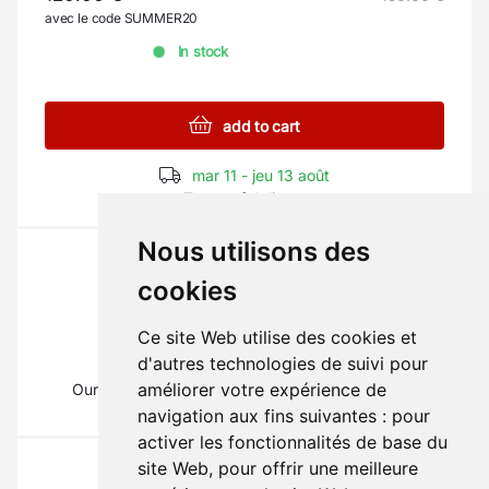
avec le code SUMMER20
In stock
add to cart
mar 11 - jeu 13 août
Terms of delivery
Nous utilisons des
cookies
Ce site Web utilise des cookies et
The part you need?
d'autres technologies de suivi pour
améliorer votre expérience de
Our mechanics will inform you on
01 69 88 16 16
(Type 1)
navigation aux fins suivantes :
pour
activer les fonctionnalités de base du
site Web
,
pour offrir une meilleure