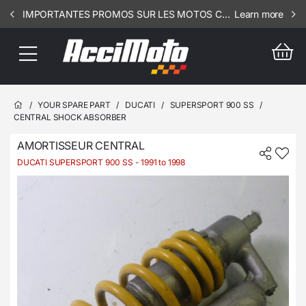
IMPORTANTES PROMOS SUR LES MOTOS COMPLETES !!! CONSULTEZ NOS ANNONCES ----- SCOOT - RSV - 3106
Learn more
/
YOUR SPARE PART
/
DUCATI
/
SUPERSPORT 900 SS
/
CENTRAL SHOCK ABSORBER
AMORTISSEUR CENTRAL
DUCATI SUPERSPORT 900 SS
- 1991 to 1998