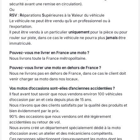
sécurité avant une remise en circulation).
Ou
RSV
:
R
éparations
S
upérieures à la
V
aleur du véhicule
Le véhicule ne peut être vendu qu’à un professionnel ou à
l’exportation.
Il peut être vendu à un particulier
uniquement
pour la pièce ou pour
rouler sur piste, dans ce cas le véhicule ne pourra plus
jamais
être
immatriculé.
Pouvez-vous me livrer en France une moto ?
Nous livrons toute la France métropolitaine.
Pouvez-vous livrer une moto en dehors de France ?
Nous ne livrons pas en dehors de France, dans ce cas le client doit
venir charger sa moto dans nos locaux.
Vos motos d’occasions sont-elles d’anciennes accidentées ?
Il faut avant tout savoir que nous vendons environ 100 véhicules
d’occasion par an et cela depuis plus de 15 ans.
Nous n’avons que des clients satisfaits par la qualité des produits et
bien évidemment par le prix.
90% des occasions que nous vendons ont été légèrement
accidentées ou retour de vol.
Nous avons créé un département spécialement dédié à la moto
d’occasion avec un atelier et des mécaniciens compétents.
Ces personnes sélectionnent rigoureusement les motos dont les