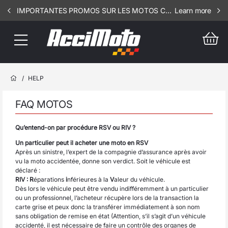
IMPORTANTES PROMOS SUR LES MOTOS COMPLETES !!! CONSULTEZ NOS ANNONCES ----- MOTO - RIV - 1002
Learn more
/
HELP
FAQ MOTOS
Qu’entend-on par procédure RSV ou RIV ?
Un particulier peut il acheter une moto en RSV
Après un sinistre, l’expert de la compagnie d’assurance après avoir
vu la moto accidentée, donne son verdict. Soit le véhicule est
déclaré :
RIV : R
éparations
i
nférieures à la
V
aleur du véhicule.
Dès lors le véhicule peut être vendu indifféremment à un particulier
ou un professionnel, l’acheteur récupère lors de la transaction la
carte grise et peux donc la transférer immédiatement à son nom
sans obligation de remise en état (Attention, s’il s’agit d’un véhicule
accidenté, il est nécessaire de faire un contrôle des organes de