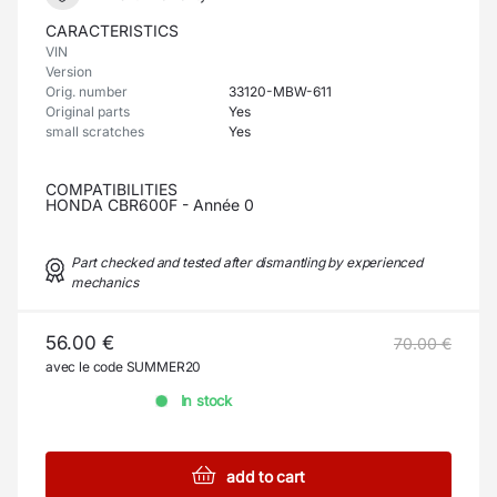
CARACTERISTICS
VIN
Version
Orig. number
33120-MBW-611
Original parts
Yes
small scratches
Yes
COMPATIBILITIES
HONDA CBR600F - Année 0
Part checked and tested after dismantling by experienced
mechanics
56.00 €
70.00 €
avec le code SUMMER20
In stock
add to cart