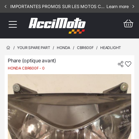
IMPORTANTES PROMOS SUR LES MOTOS COMPLETES !!! CONSULTEZ NOS ANNONCES ----- SCOOT - RIV - 1812
Learn more
/
YOUR SPARE PART
/
HONDA
/
CBR600F
/
HEADLIGHT
Phare (optique avant)
HONDA CBR600F
- 0