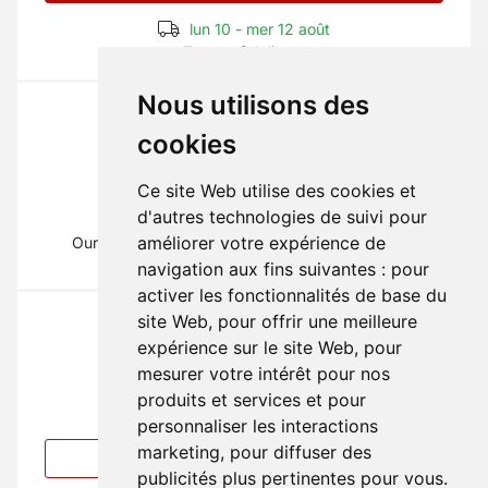
lun 10 - mer 12 août
Terms of delivery
Nous utilisons des
cookies
Ce site Web utilise des cookies et
The part you need?
d'autres technologies de suivi pour
améliorer votre expérience de
Our mechanics will inform you on
01 69 88 16 16
(Type 1)
navigation aux fins suivantes :
pour
activer les fonctionnalités de base du
site Web
,
pour offrir une meilleure
expérience sur le site Web
,
pour
mesurer votre intérêt pour nos
produits et services et pour
You don't find your part ?
personnaliser les interactions
marketing
,
pour diffuser des
Create an alert
publicités plus pertinentes pour vous
.