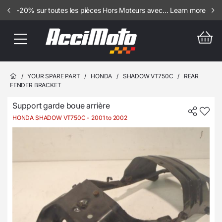
-20% sur toutes les pièces Hors Moteurs avec le code promo SUMMER20
Learn more
/
YOUR SPARE PART
/
HONDA
/
SHADOW VT750C
/
REAR
FENDER BRACKET
Support garde boue arrière
HONDA SHADOW VT750C
- 2001 to 2002