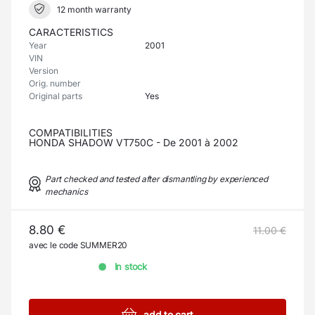
12 month warranty
CARACTERISTICS
Year
2001
VIN
Version
Orig. number
Original parts
Yes
COMPATIBILITIES
HONDA SHADOW VT750C - De 2001 à 2002
Part checked and tested after dismantling by experienced
mechanics
8.80 €
11.00 €
avec le code SUMMER20
In stock
add to cart