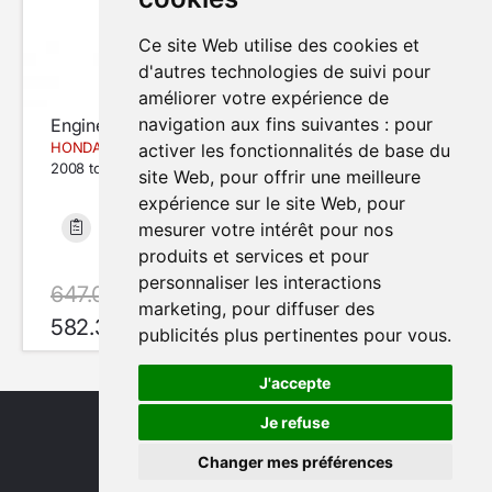
Ce site Web utilise des cookies et
d'autres technologies de suivi pour
améliorer votre expérience de
navigation aux fins suivantes :
pour
Engine
HONDA SHADOW VT750C
activer les fonctionnalités de base du
2008 to 2010
site Web
,
pour offrir une meilleure
expérience sur le site Web
,
pour
mesurer votre intérêt pour nos
Bon état
21 400 km
produits et services et pour
personnaliser les interactions
647.00 €
avec le code SUMMER10
marketing
,
pour diffuser des
582.30 €
En Stock
publicités plus pertinentes pour vous
.
J'accepte
Je refuse
Changer mes préférences