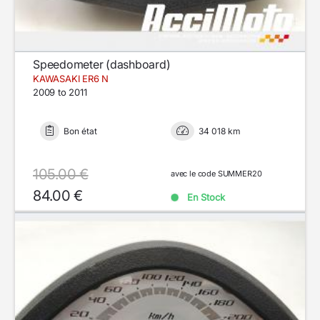
Speedometer (dashboard)
KAWASAKI ER6 N
2009 to 2011
Bon état
34 018 km
105.00 €
avec le code SUMMER20
84.00 €
En Stock