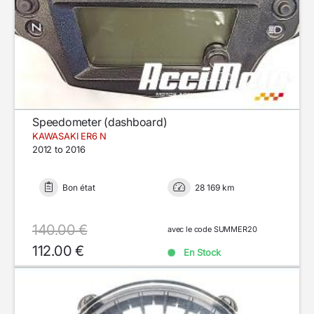
Speedometer (dashboard)
KAWASAKI ER6 N
2012 to 2016
Bon état
28 169 km
140.00 €
avec le code SUMMER20
112.00 €
En Stock