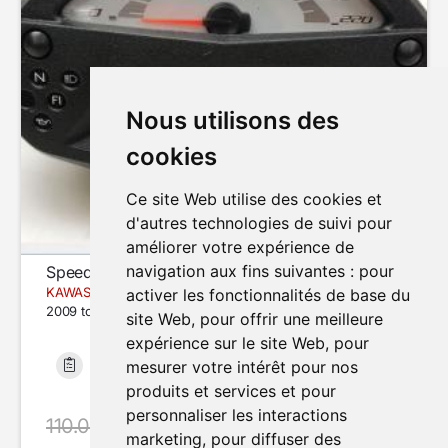
Nous utilisons des
cookies
Ce site Web utilise des cookies et
d'autres technologies de suivi pour
améliorer votre expérience de
navigation aux fins suivantes :
pour
Speedometer (dashboard)
KAWASAKI ER6 N
activer les fonctionnalités de base du
2009 to 2011
site Web
,
pour offrir une meilleure
expérience sur le site Web
,
pour
mesurer votre intérêt pour nos
Bon état
25 552 km
produits et services et pour
personnaliser les interactions
110.00 €
avec le code SUMMER20
marketing
,
pour diffuser des