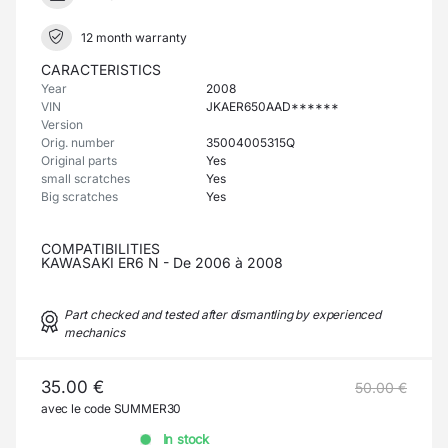
12 month warranty
CARACTERISTICS
Year
2008
VIN
JKAER650AAD******
Version
Orig. number
35004005315Q
Original parts
Yes
small scratches
Yes
Big scratches
Yes
COMPATIBILITIES
KAWASAKI ER6 N - De 2006 à 2008
Part checked and tested after dismantling by experienced
mechanics
35.00 €
50.00 €
avec le code SUMMER30
In stock