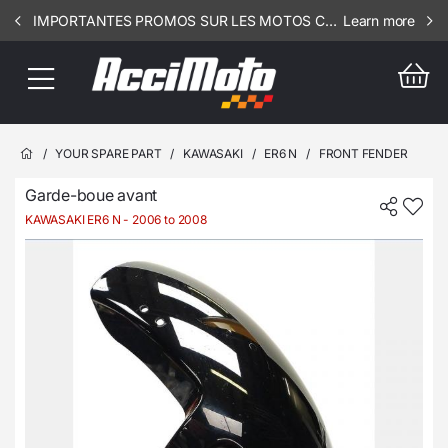
IMPORTANTES PROMOS SUR LES MOTOS COMPLETES !!! CONSULTEZ NOS ANNONCES ----- LIMIT - 30
Learn more
/
YOUR SPARE PART
/
KAWASAKI
/
ER6 N
/
FRONT FENDER
Garde-boue avant
KAWASAKI ER6 N
- 2006 to 2008