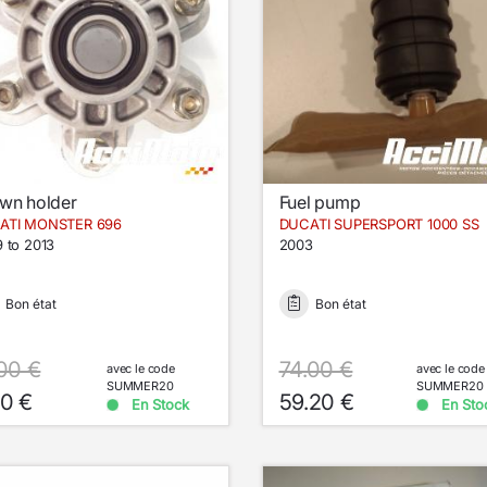
wn holder
Fuel pump
ATI MONSTER 696
DUCATI SUPERSPORT 1000 SS
 to 2013
2003
Bon état
Bon état
00 €
74.00 €
avec le code
avec le code
SUMMER20
SUMMER20
00 €
59.20 €
En Stock
En Sto