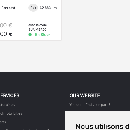
Bon état
62 883 km
.00 €
avec le code
SUMMER20
.00 €
En Stock
SERVICES
OUR WEBSITE
torbikes
You don't find your part ?
d motorbikes
How to order ?
arts
My order tracking
Nous utilisons 