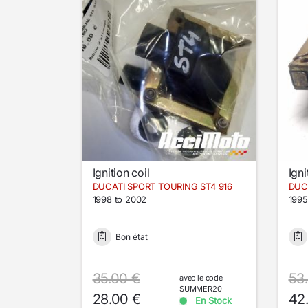
Ignition coil
Igni
DUCATI SPORT TOURING ST4 916
DUC
1998 to 2002
1995
Bon état
35.00 €
53
avec le code
SUMMER20
28.00 €
42
En Stock