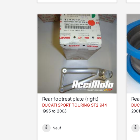
Rear footrest plate (right)
Rea
DUCATI SPORT TOURING ST2 944
DUC
1995 to 2003
2001
Neuf