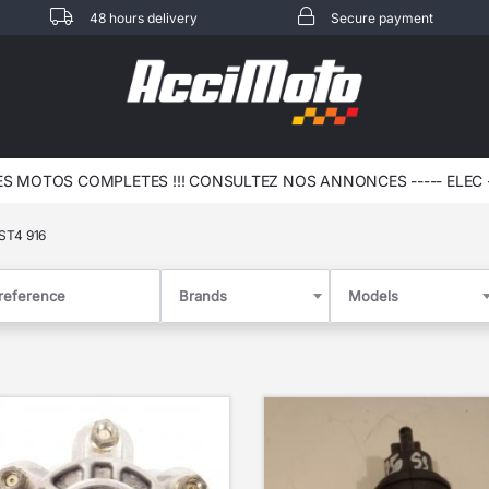
48 hours delivery
Secure payment
!! CONSULTEZ NOS ANNONCES ----- ELEC - RIV - 3106
ST4 916
Brands
Models