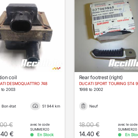
tion coil
Rear footrest (right)
ATI DESMOQUATTRO 748
DUCATI SPORT TOURING ST4 9
 to 2003
1998 to 2002
Bon état
51 944 km
Neuf
.00 €
18.00 €
avec le code
avec le code
SUMMER20
SUMMER20
.40 €
14.40 €
En Stock
En Sto