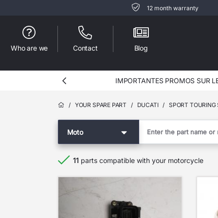
12 month warranty
Who are we
Contact
Blog
IMPORTANTES PROMOS SUR LES MOTOS COMPLETES !
/
YOUR SPARE PART
/
DUCATI
/
SPORT TOURING 
Moto
11
parts compatible with your motorcycle