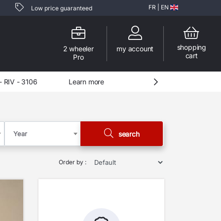
FR
|
EN
Low price guaranteed
shopping
2 wheeler
my account
cart
Pro
Learn more
IMPORTANTES PROMOS SUR LES MOTOS COMPLETES !!!
Year
search
Order by :