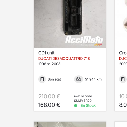
CDI unit
Cro
DUCATI DESMOQUATTRO 748
DUC
1996 to 2003
2009
Bon état
51 944 km
210.00 €
10.
avec le code
SUMMER20
168.00 €
8.
En Stock