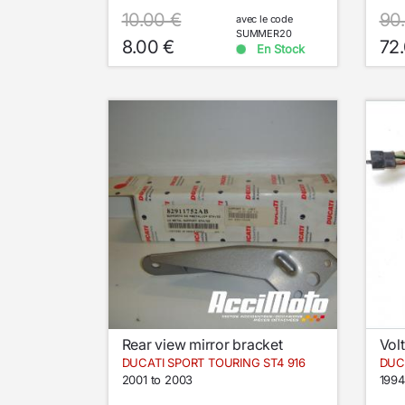
10.00 €
90
avec le code
SUMMER20
8.00 €
72
En Stock
Rear view mirror bracket
Vol
DUCATI SPORT TOURING ST4 916
DUC
2001 to 2003
1994