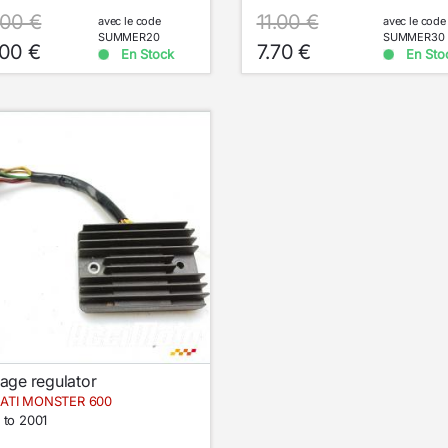
.00 €
11.00 €
avec le code
avec le code
SUMMER20
SUMMER30
.00 €
7.70 €
En Stock
En Sto
tage regulator
ATI MONSTER 600
 to 2001