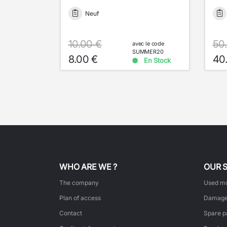
Neuf
10.00 €
50
avec le code
SUMMER20
8.00 €
40
En Stock
WHO ARE WE ?
OUR 
The company
Used mo
Plan of access
Damage
Contact
Spare p