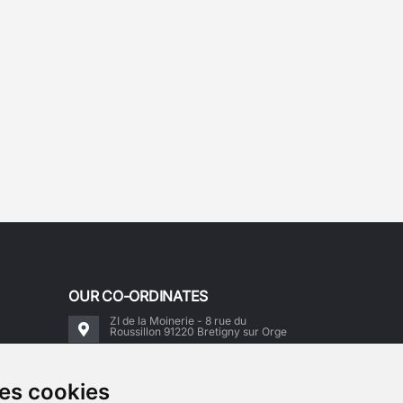
OUR CO-ORDINATES
ZI de la Moinerie - 8 rue du
Roussillon 91220 Bretigny sur Orge
Email:
contact@accimoto.com
des cookies
Standard : +33(0)1 69 88 16 16