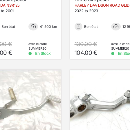
DA NSR125
 to 2001
2022 to 2023
Bon état
41 500 km
Bon état
12 9
.00 €
130.00 €
avec le code
avec le code
SUMMER20
SUMMER20
.00 €
104.00 €
En Stock
En Sto