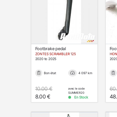
Footbrake pedal
Foo
ZONTES SCRAMBLER 125
2020 to 2025
2020
Bon état
4 097 km
10.00 €
60
avec le code
SUMMER20
8.00 €
48
En Stock