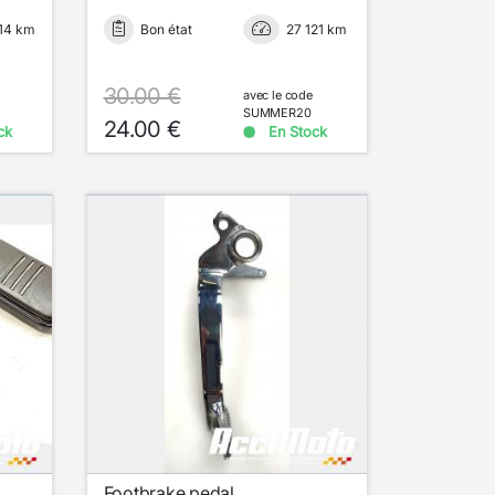
14 km
Bon état
27 121 km
30.00 €
avec le code
SUMMER20
24.00 €
ck
En Stock
Footbrake pedal