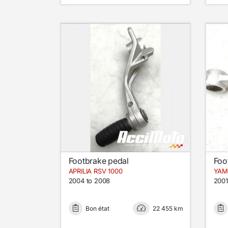
Footbrake pedal
Foo
APRILIA RSV 1000
YAM
2004 to 2008
2001
Bon état
22 455 km