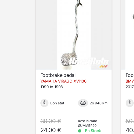
Footbrake pedal
Foo
YAMAHA VIRAGO XV1100
BMW
1990 to 1998
2017
Bon état
26 948 km
30.00 €
50
avec le code
SUMMER20
24.00 €
40
En Stock