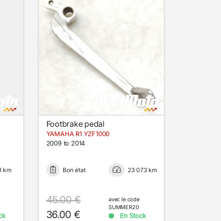
Footbrake pedal
YAMAHA R1 YZF1000
2009 to 2014
1 km
Bon état
23 073 km
45.00 €
avec le code
SUMMER20
36.00 €
ck
En Stock