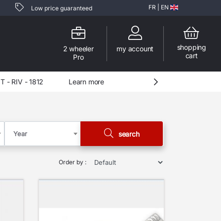
FR
|
EN
Low price guaranteed
shopping
2 wheeler
my account
cart
Pro
- RSV - 3107
Learn more
Year
search
Order by :