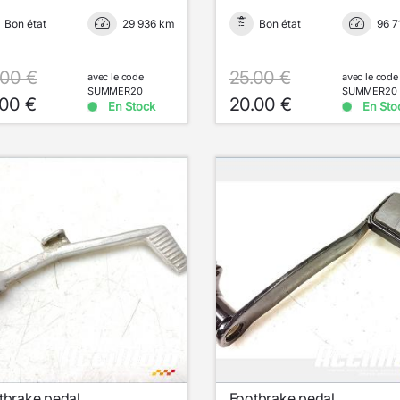
Bon état
29 936 km
Bon état
96 7
.00 €
25.00 €
avec le code
avec le code
SUMMER20
SUMMER20
.00 €
20.00 €
En Stock
En Sto
tbrake pedal
Footbrake pedal