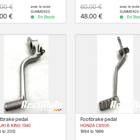
.00 €
60.00 €
avec le code
avec le code
SUMMER20
SUMMER20
.00 €
48.00 €
En Stock
En Sto
tbrake pedal
Footbrake pedal
KI B KING 1340
HONDA CB500
 to 2012
1994 to 1996