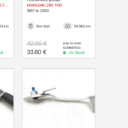
HARLEY DAVIDSON ROAD GLIDE FLTRXST
KAWASAKI ZRX 1100
1997 to 2000
63 km
Bon état
59 962 km
42.00 €
avec le code
SUMMER20
33.60 €
ck
En Stock