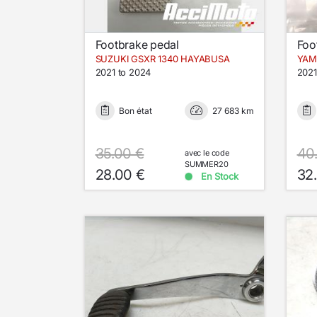
Footbrake pedal
Foo
SUZUKI GSXR 1340 HAYABUSA
YAM
2021 to 2024
2021
Bon état
27 683 km
35.00 €
40
avec le code
SUMMER20
28.00 €
32
En Stock