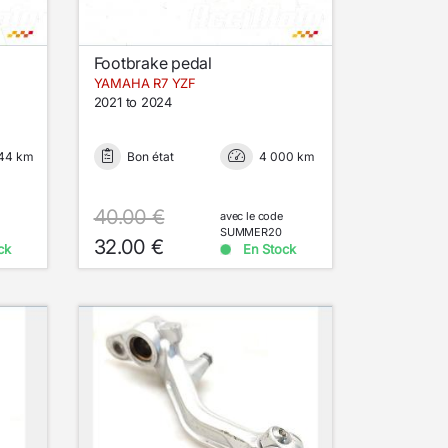
Footbrake pedal
YAMAHA R7 YZF
2021 to 2024
144 km
Bon état
4 000 km
40.00 €
avec le code
SUMMER20
32.00 €
ck
En Stock