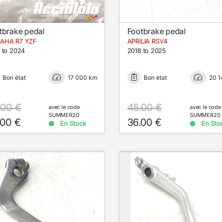
tbrake pedal
Footbrake pedal
AHA R7 YZF
APRILIA RSV4
 to 2024
2018 to 2025
Bon état
17 000 km
Bon état
20 
.00 €
45.00 €
avec le code
avec le code
SUMMER20
SUMMER20
.00 €
36.00 €
En Stock
En Sto