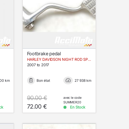
Footbrake pedal
HARLEY DAVIDSON NIGHT ROD SPECIAL VRSCDX
2007 to 2017
000 km
Bon état
27 938 km
90.00 €
avec le code
SUMMER20
72.00 €
ck
En Stock