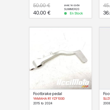
50.00 €
45
avec le code
SUMMER20
40.00 €
36
En Stock
Footbrake pedal
Foo
YAMAHA R1 YZF1000
SUZU
2015 to 2024
2008