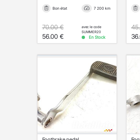
Bon état
7 200 km
70.00 €
45
avec le code
SUMMER20
56.00 €
36
En Stock
Footbrake pedal
Foo