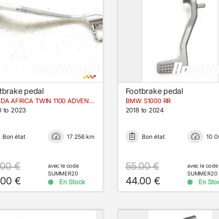
tbrake pedal
Footbrake pedal
HONDA AFRICA TWIN 1100 ADVENTURE SPORT
BMW S1000 RR
 to 2023
2018 to 2024
Bon état
17 256 km
Bon état
10 
.00 €
55.00 €
avec le code
avec le code
SUMMER20
SUMMER20
.00 €
44.00 €
En Stock
En Sto