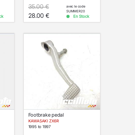
35.00 €
avec le code
SUMMER20
28.00 €
ck
En Stock
Footbrake pedal
KAWASAKI ZX6R
1995 to 1997