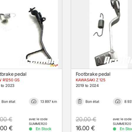
tbrake pedal
Footbrake pedal
 R1250 GS
KAWASAKI Z 125
 to 2023
2019 to 2024
Bon état
13 897 km
Bon état
8 93
.00 €
20.00 €
avec le code
avec le code
SUMMER20
SUMMER20
.00 €
16.00 €
En Stock
En Sto