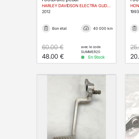
HARLEY DAVIDSON ELECTRA GLIDE ULTRA LIMITED FLHTK
HON
2012
1993
Bon état
40 000 km
60.00 €
25
avec le code
SUMMER20
48.00 €
20
En Stock