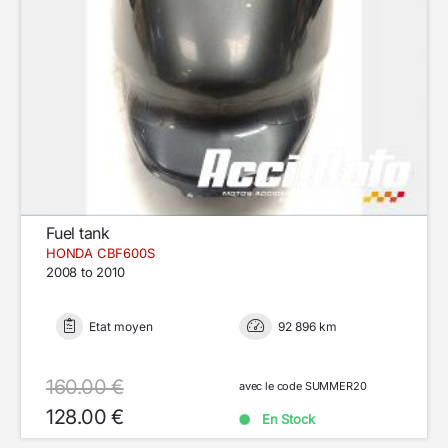
Fuel tank
HONDA CBF600S
2008 to 2010
Etat moyen
92 896 km
160.00 €
avec le code SUMMER20
128.00 €
En Stock