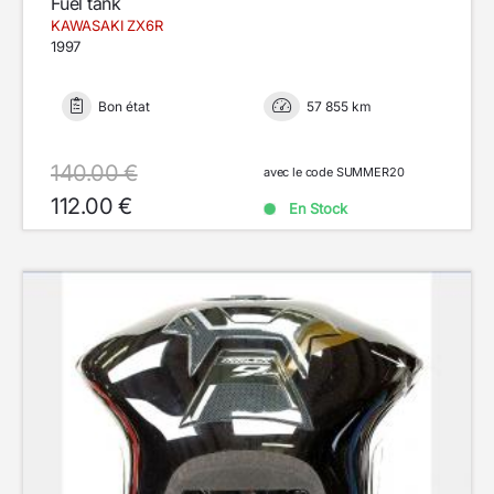
Fuel tank
KAWASAKI ZX6R
1997
Bon état
57 855 km
140.00 €
avec le code SUMMER20
112.00 €
En Stock