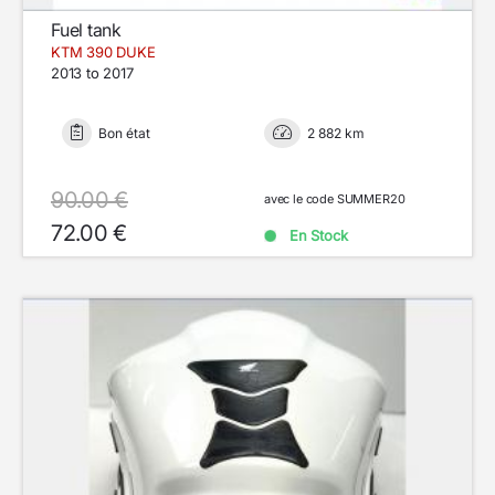
Fuel tank
KTM 390 DUKE
2013 to 2017
Bon état
2 882 km
90.00 €
avec le code SUMMER20
72.00 €
En Stock