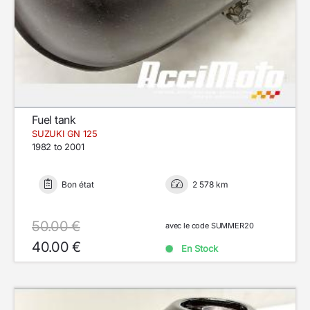
Fuel tank
SUZUKI GN 125
1982 to 2001
Bon état
2 578 km
50.00 €
avec le code SUMMER20
40.00 €
En Stock