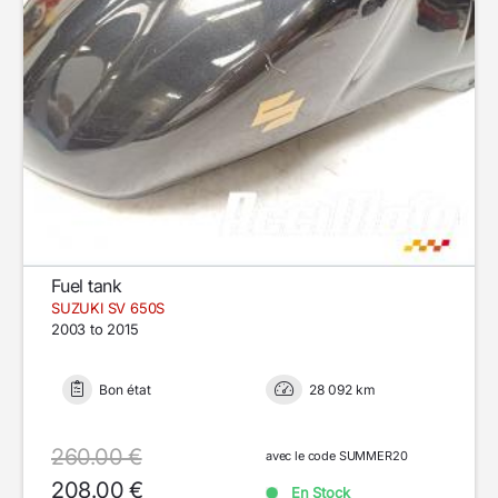
Fuel tank
SUZUKI SV 650S
2003 to 2015
Bon état
28 092 km
260.00 €
avec le code SUMMER20
208.00 €
En Stock