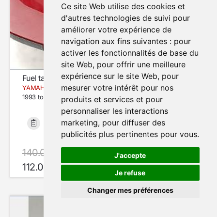
Ce site Web utilise des cookies et
d'autres technologies de suivi pour
améliorer votre expérience de
navigation aux fins suivantes :
pour
activer les fonctionnalités de base du
site Web
,
pour offrir une meilleure
expérience sur le site Web
,
pour
Fuel tank
mesurer votre intérêt pour nos
YAMAHA TDR 125
1993 to 2002
produits et services et pour
personnaliser les interactions
marketing
,
pour diffuser des
Bon état
9 635 km
publicités plus pertinentes pour vous
.
140.00 €
avec le code SUMMER20
J'accepte
112.00 €
En Stock
Je refuse
Changer mes préférences
Modifier mes préférences de cookies