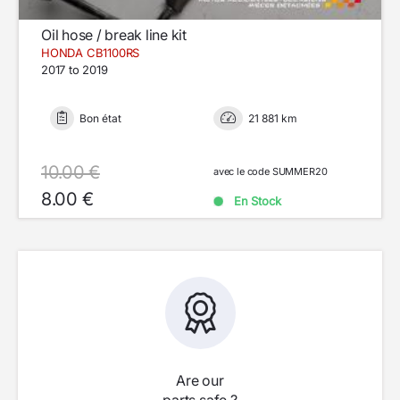
Oil hose / break line kit
HONDA CB1100RS
2017 to 2019
Bon état
21 881 km
10.00 €
avec le code SUMMER20
8.00 €
En Stock
Are our
parts safe ?