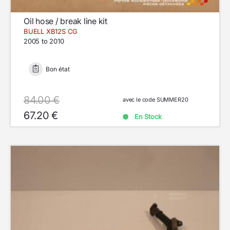
Oil hose / break line kit
BUELL XB12S CG
2005 to 2010
Bon état
84.00 €
avec le code SUMMER20
67.20 €
En Stock