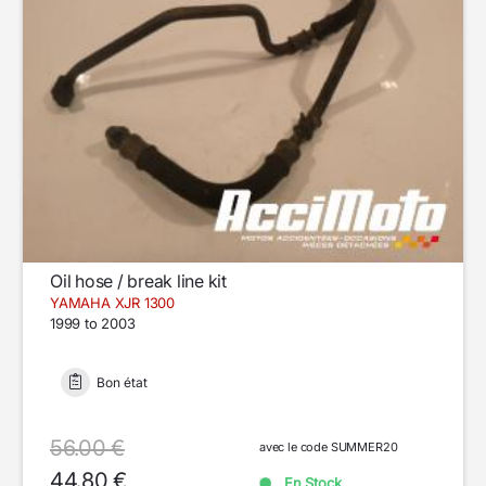
Oil hose / break line kit
YAMAHA XJR 1300
1999 to 2003
Bon état
56.00 €
avec le code SUMMER20
44.80 €
En Stock