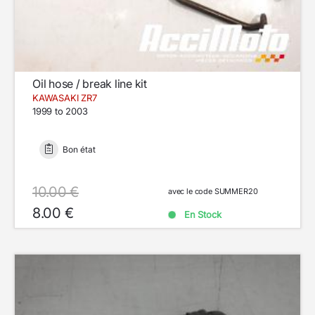
Oil hose / break line kit
KAWASAKI ZR7
1999 to 2003
Bon état
10.00 €
avec le code SUMMER20
8.00 €
En Stock