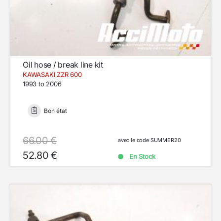
Oil hose / break line kit
KAWASAKI ZZR 600
1993 to 2006
Bon état
66.00 €
avec le code SUMMER20
52.80 €
En Stock