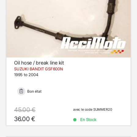
Oil hose / break line kit
SUZUKI BANDIT GSF600N
1995 to 2004
Bon état
45.00 €
avec le code SUMMER20
36.00 €
En Stock