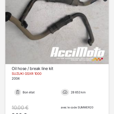
Oil hose / break line kit
SUZUKI GSXR 1000
2004
Bon état
28 653 km
10.00 €
avec le code SUMMER20