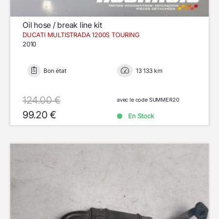
Oil hose / break line kit
DUCATI MULTISTRADA 1200S TOURING
2010
Bon état
13 133 km
124.00 €
avec le code SUMMER20
99.20 €
En Stock