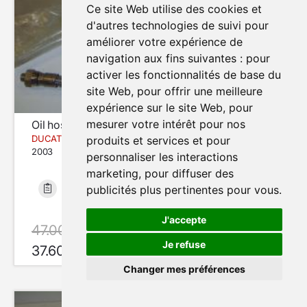
Ce site Web utilise des cookies et
d'autres technologies de suivi pour
améliorer votre expérience de
navigation aux fins suivantes :
pour
activer les fonctionnalités de base du
site Web
,
pour offrir une meilleure
expérience sur le site Web
,
pour
mesurer votre intérêt pour nos
Oil hose / break line kit
DUCATI MULTISTRADA 1000
produits et services et pour
2003
personnaliser les interactions
marketing
,
pour diffuser des
publicités plus pertinentes pour vous
.
Neuf
J'accepte
47.00 €
avec le code SUMMER20
Je refuse
37.60 €
En Stock
Changer mes préférences
Modifier mes préférences de cookies