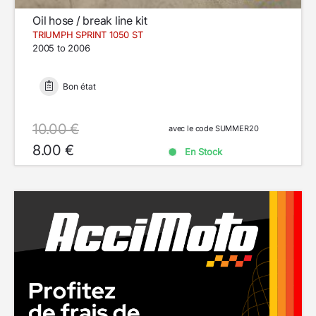
Oil hose / break line kit
TRIUMPH SPRINT 1050 ST
2005 to 2006
Bon état
10.00 €
avec le code SUMMER20
8.00 €
En Stock