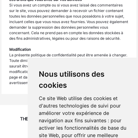
Si vous avez un compte ou si vous avez laissé des commentaires
sur le site, vous pouvez demander à recevoir un fichier contenant
toutes les données personnelles que nous possédons à votre sujet,
incluant celles que vous nous avez fournies. Vous pouvez également
demander la suppression des données personnelles vous
concernant. Cela ne prend pas en compte les données stockées à
des fins administratives, légales ou pour des raisons de sécurité.
Modification
La présente politique de confidentialité peut être amenée à changer.
Toute diminution de vos droits dans le cadre de cette politique ne
saurait être appliquée sans votre consentement exprès. Toute
modification des règles de confidentialité sera indiquée sur cette
Nous utilisons des
page et dans le cas de modifications notoires, nous publierons un
avertissement et pourrons vous en notifier par email au besoin.
cookies
Ce site Web utilise des cookies et
d'autres technologies de suivi pour
améliorer votre expérience de
THEY TRUSTED US
navigation aux fins suivantes :
pour
activer les fonctionnalités de base du
site Web
,
pour offrir une meilleure