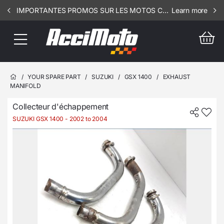
IMPORTANTES PROMOS SUR LES MOTOS COMPLETES !!! CONSULTEZ NOS ANNONCES ----- ELEC - RSV - 1002
Learn more
/
YOUR SPARE PART
/
SUZUKI
/
GSX 1400
/
EXHAUST
MANIFOLD
Collecteur d'échappement
SUZUKI GSX 1400
- 2002 to 2004