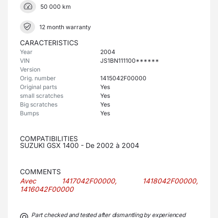
50 000 km
12 month warranty
CARACTERISTICS
Year
2004
VIN
JS1BN111100******
Version
Orig. number
1415042F00000
Original parts
Yes
small scratches
Yes
Big scratches
Yes
Bumps
Yes
COMPATIBILITIES
SUZUKI GSX 1400 - De 2002 à 2004
COMMENTS
Avec 1417042F00000, 1418042F00000,
1416042F00000
Part checked and tested after dismantling by experienced