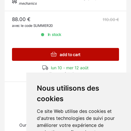
mechanics
88.00 €
110.00 €
avec le code SUMMER20
In stock
add to cart
lun 10 - mer 12 août
Terms of delivery
Nous utilisons des
cookies
Ce site Web utilise des cookies et
The part you need?
d'autres technologies de suivi pour
améliorer votre expérience de
Our mechanics will inform you on
01 69 88 16 16
(Type 1)