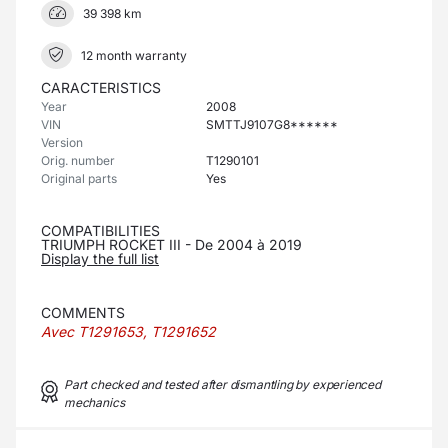
39 398 km
12 month warranty
CARACTERISTICS
Year
2008
VIN
SMTTJ9107G8******
Version
Orig. number
T1290101
Original parts
Yes
COMPATIBILITIES
TRIUMPH ROCKET III - De 2004 à 2019
Display the full list
COMMENTS
Avec T1291653, T1291652
Part checked and tested after dismantling by experienced
mechanics