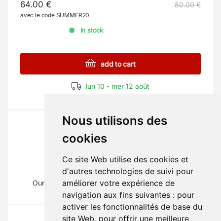
64.00 €
80.00 €
avec le code SUMMER20
In stock
add to cart
lun 10 - mer 12 août
Terms of delivery
Nous utilisons des
cookies
Ce site Web utilise des cookies et
The part you need?
d'autres technologies de suivi pour
améliorer votre expérience de
Our mechanics will inform you on
01 69 88 16 16
(Type 1)
navigation aux fins suivantes :
pour
activer les fonctionnalités de base du
site Web
,
pour offrir une meilleure