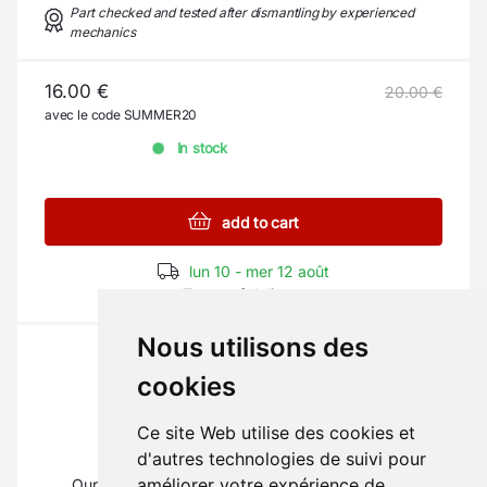
Part checked and tested after dismantling by experienced
mechanics
16.00 €
20.00 €
avec le code SUMMER20
In stock
add to cart
lun 10 - mer 12 août
Terms of delivery
Nous utilisons des
cookies
Ce site Web utilise des cookies et
The part you need?
d'autres technologies de suivi pour
améliorer votre expérience de
Our mechanics will inform you on
01 69 88 16 16