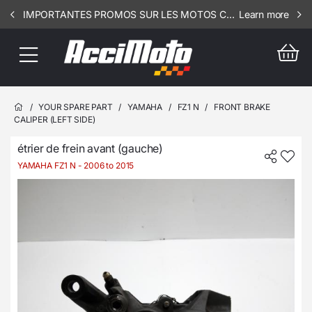
IMPORTANTES PROMOS SUR LES MOTOS COMPLETES !!! CONSULTEZ NOS ANNONCES ----- SCOOT - RSV - 3106
Learn more
/
YOUR SPARE PART
/
YAMAHA
/
FZ1 N
/
FRONT BRAKE
CALIPER (LEFT SIDE)
étrier de frein avant (gauche)
YAMAHA FZ1 N
- 2006 to 2015