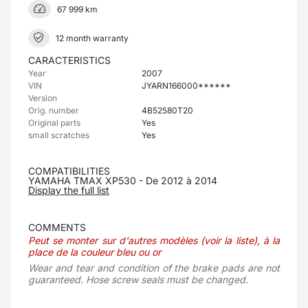
67 999 km
12 month warranty
CARACTERISTICS
Year
2007
VIN
JYARN166000******
Version
Orig. number
4B52580T20
Original parts
Yes
small scratches
Yes
COMPATIBILITIES
YAMAHA TMAX XP530 - De 2012 à 2014
Display the full list
COMMENTS
Peut se monter sur d'autres modèles (voir la liste), à la
place de la couleur bleu ou or
Wear and tear and condition of the brake pads are not
guaranteed. Hose screw seals must be changed.