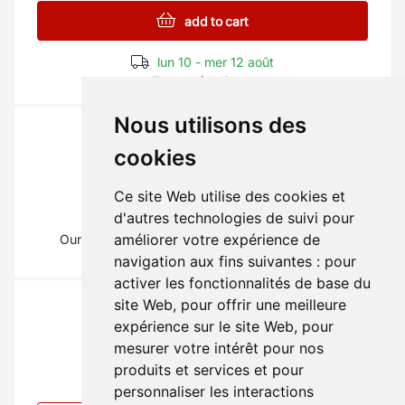
add to cart
lun 10 - mer 12 août
Terms of delivery
Nous utilisons des
cookies
Ce site Web utilise des cookies et
The part you need?
d'autres technologies de suivi pour
améliorer votre expérience de
Our mechanics will inform you on
01 69 88 16 16
(Type 1)
navigation aux fins suivantes :
pour
activer les fonctionnalités de base du
site Web
,
pour offrir une meilleure
expérience sur le site Web
,
pour
mesurer votre intérêt pour nos
produits et services et pour
You don't find your part ?
personnaliser les interactions