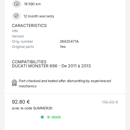
16 590 km
12 month warranty
CARACTERISTICS
VIN
Version
Orig. number
26420471A
Original parts
Yes
COMPATIBILITIES
DUCATI MONSTER 696 - De 2011 à 2013
Part checked and tested after dismantling by experienced
mechanics
92.80 €
116.00 €
avec le code SUMMER20
In stock