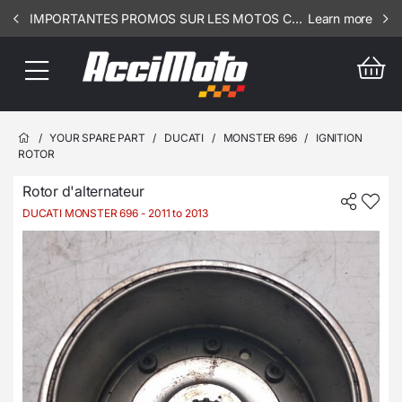
IMPORTANTES PROMOS SUR LES MOTOS COMPLETES !!! CONSULTEZ NOS ANNONCES ----- SCOOT - RSV - 3107
Learn more
/
YOUR SPARE PART
/
DUCATI
/
MONSTER 696
/
IGNITION
ROTOR
Rotor d'alternateur
DUCATI MONSTER 696
- 2011 to 2013