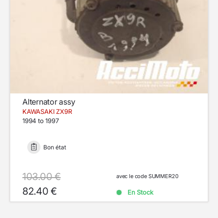
Alternator assy
KAWASAKI ZX9R
1994 to 1997
Bon état
103.00 €
avec le code SUMMER20
82.40 €
En Stock