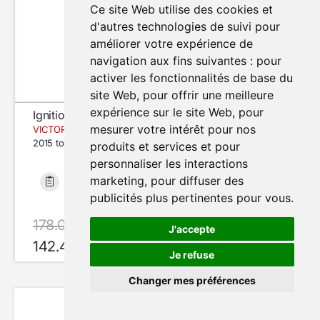
Ce site Web utilise des cookies et
d'autres technologies de suivi pour
améliorer votre expérience de
navigation aux fins suivantes :
pour
activer les fonctionnalités de base du
site Web
,
pour offrir une meilleure
expérience sur le site Web
,
pour
Ignition Rotor
mesurer votre intérêt pour nos
VICTORY MOTORCYCLES MAGNUM 1700
2015 to 2017
produits et services et pour
personnaliser les interactions
marketing
,
pour diffuser des
Bon état
54 924 km
publicités plus pertinentes pour vous
.
178.00 €
avec le code SUMMER20
J'accepte
142.40 €
En Stock
Je refuse
Changer mes préférences
Modifier mes préférences de cookies