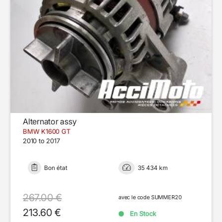
Alternator assy
BMW K1600 GT
2010 to 2017
Bon état
35 434 km
267.00 €
avec le code SUMMER20
213.60 €
En Stock