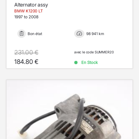
Alternator assy
BMW K1200 LT
1997 to 2008
Bon état
98 941 km
231.00 €
avec le code SUMMER20
184.80 €
En Stock