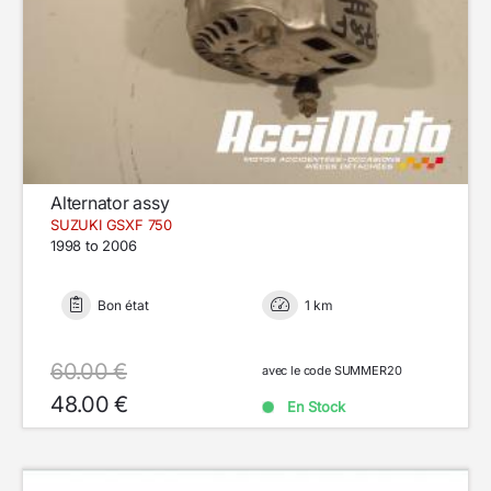
Alternator assy
SUZUKI GSXF 750
1998 to 2006
Bon état
1 km
60.00 €
avec le code SUMMER20
48.00 €
En Stock