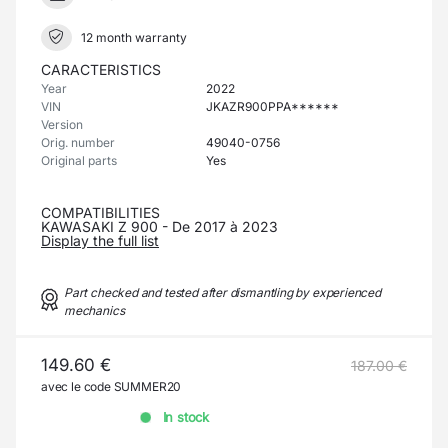
12 month warranty
CARACTERISTICS
Year
2022
VIN
JKAZR900PPA******
Version
Orig. number
49040-0756
Original parts
Yes
COMPATIBILITIES
KAWASAKI Z 900 - De 2017 à 2023
Display the full list
Part checked and tested after dismantling by experienced
mechanics
149.60 €
187.00 €
avec le code SUMMER20
In stock