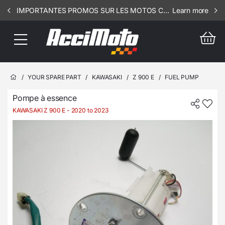
IMPORTANTES PROMOS SUR LES MOTOS COMPLETES !!! CONSULTEZ NOS ANNONCES ----- ELEC - RSV - 1812
Learn more
/
YOUR SPARE PART
/
KAWASAKI
/
Z 900 E
/
FUEL PUMP
Pompe à essence
KAWASAKI Z 900 E
- 2020 to 2023