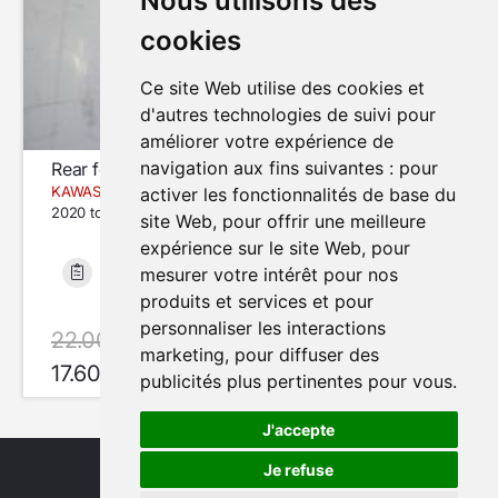
Nous utilisons des
cookies
Ce site Web utilise des cookies et
d'autres technologies de suivi pour
améliorer votre expérience de
navigation aux fins suivantes :
pour
Rear footrest (right)
KAWASAKI Z 900 E
activer les fonctionnalités de base du
2020 to 2023
site Web
,
pour offrir une meilleure
expérience sur le site Web
,
pour
mesurer votre intérêt pour nos
Bon état
18 133 km
produits et services et pour
personnaliser les interactions
22.00 €
avec le code SUMMER20
marketing
,
pour diffuser des
17.60 €
En Stock
publicités plus pertinentes pour vous
.
J'accepte
Je refuse