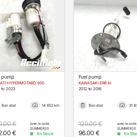
l pump
Fuel pump
ATI HYPERMOTARD 950
KAWASAKI ER6 N
 to 2023
2012 to 2016
Bon état
14 652 km
Bon état
31 8
0.00 €
120.00 €
avec le code
avec le code
SUMMER20
SUMMER20
2.00 €
96.00 €
En Stock
En Sto