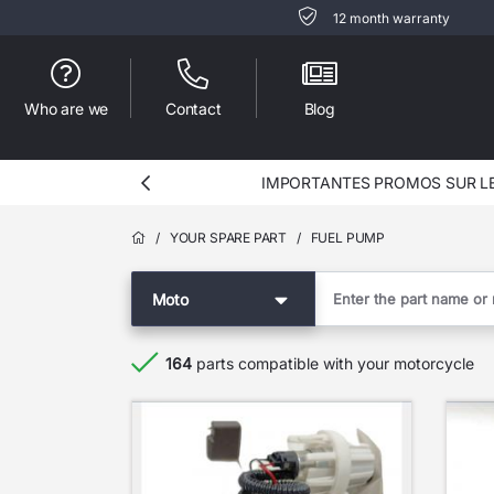
12 month warranty
Who are we
Contact
Blog
IMPORTANTES PROMOS SUR LES
/
YOUR SPARE PART
/
FUEL PUMP
Moto
164
parts compatible with your motorcycle