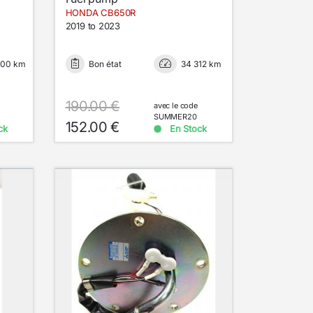
HONDA CB650R
2019 to 2023
000 km
Bon état
34 312 km
190.00 €
avec le code
SUMMER20
152.00 €
ck
En Stock