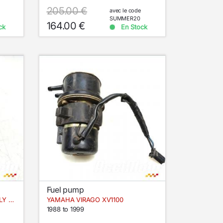
205.00 €
avec le code
SUMMER20
164.00 €
ck
En Stock
Fuel pump
YAMAHA XTZ TENERE 700 RALLY EDITION
YAMAHA VIRAGO XV1100
1988 to 1999