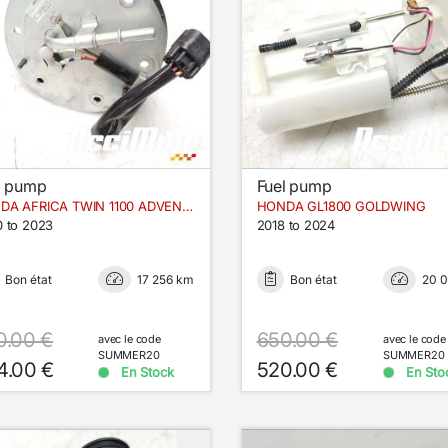
l pump
Fuel pump
HONDA AFRICA TWIN 1100 ADVENTURE SPORT
HONDA GL1800 GOLDWING
 to 2023
2018 to 2024
Bon état
17 256 km
Bon état
20 
0.00 €
650.00 €
avec le code
avec le code
SUMMER20
SUMMER20
4.00 €
520.00 €
En Stock
En Sto