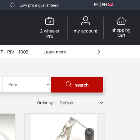
FR
|
EN
Low price guaranteed
shopping
2 wheeler
my account
cart
Pro
RSV - 1812
Learn more
Year
search
Order by :