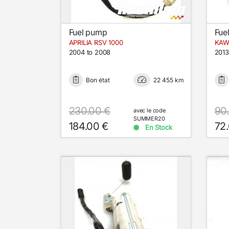
Fuel pump
Fue
APRILIA RSV 1000
KAW
2004 to 2008
2013
Bon état
22 455 km
230.00 €
90
avec le code
SUMMER20
184.00 €
72
En Stock