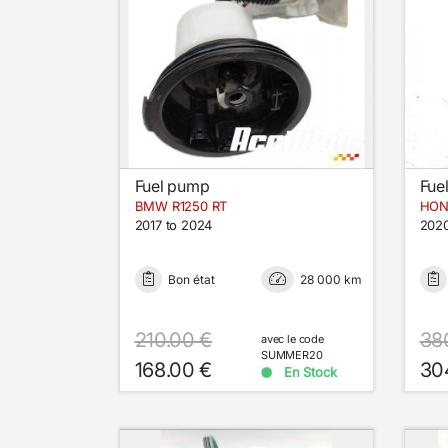
Fuel pump
Fue
BMW R1250 RT
2017 to 2024
2020
Bon état
28 000 km
210.00 €
38
avec le code
SUMMER20
168.00 €
30
En Stock