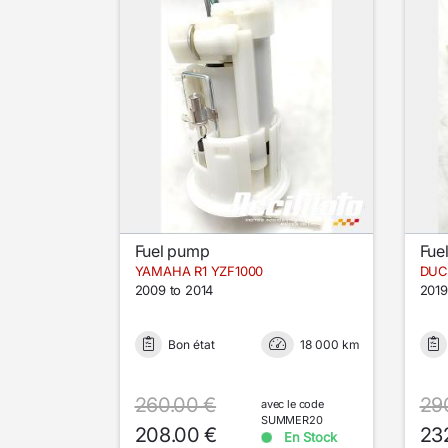
Fuel pump
Fue
YAMAHA R1 YZF1000
DUC
2009 to 2014
2019
Bon état
18 000 km
260.00 €
29
avec le code
SUMMER20
208.00 €
23
En Stock