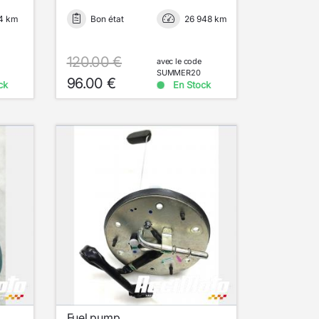
4 km
Bon état
26 948 km
120.00 €
avec le code
SUMMER20
96.00 €
ck
En Stock
Fuel pump