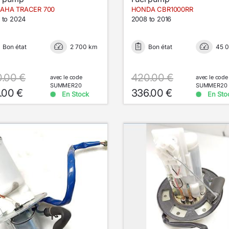
AHA TRACER 700
HONDA CBR1000RR
 to 2024
2008 to 2016
Bon état
2 700 km
Bon état
45 
0.00 €
420.00 €
avec le code
avec le code
SUMMER20
SUMMER20
.00 €
336.00 €
En Stock
En Sto