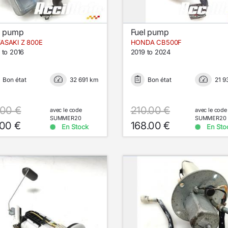
l pump
Fuel pump
ASAKI Z 800E
HONDA CB500F
 to 2016
2019 to 2024
Bon état
32 691 km
Bon état
21 9
.00 €
210.00 €
avec le code
avec le code
SUMMER20
SUMMER20
.00 €
168.00 €
En Stock
En Sto