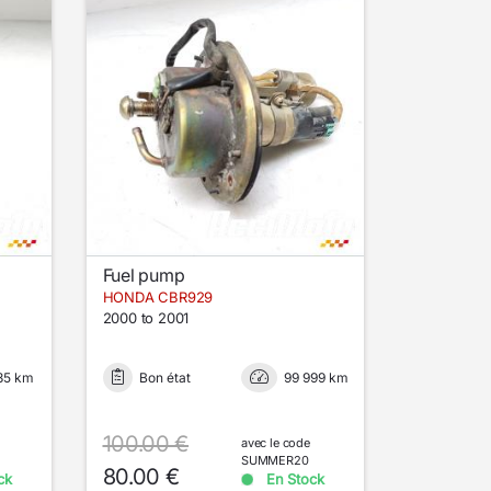
Fuel pump
HONDA CBR929
2000 to 2001
35 km
Bon état
99 999 km
100.00 €
avec le code
SUMMER20
80.00 €
ck
En Stock