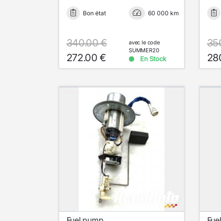
Bon état
60 000 km
340.00 €
35
avec le code
SUMMER20
272.00 €
28
En Stock
Fuel pump
Fue