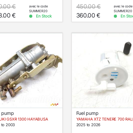
0.00 €
450.00 €
avec le code
avec le code
SUMMER20
SUMMER20
8.00 €
360.00 €
En Stock
En Sto
l pump
Fuel pump
UKI GSXR 1300 HAYABUSA
 to 2003
2025 to 2026