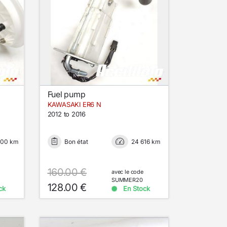
Fuel pump
KAWASAKI ER6 N
2012 to 2016
000 km
Bon état
24 616 km
160.00 €
avec le code
SUMMER20
128.00 €
ck
En Stock