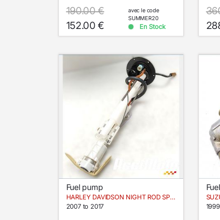
190.00 €
36
avec le code
SUMMER20
152.00 €
28
En Stock
Fuel pump
Fue
HARLEY DAVIDSON NIGHT ROD SPECIAL VRSCDX
SUZ
2007 to 2017
1999