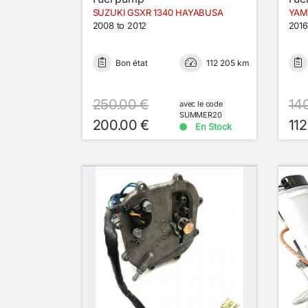
SUZUKI GSXR 1340 HAYABUSA
YAM
2008 to 2012
2016
Bon état
112 205 km
250.00 €
14
avec le code
SUMMER20
200.00 €
112
En Stock