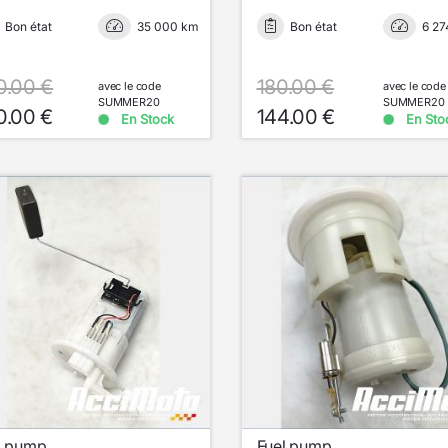
Bon état
35 000 km
Bon état
6 27
0.00 €
180.00 €
avec le code
avec le code
SUMMER20
SUMMER20
0.00 €
144.00 €
En Stock
En Sto
l pump
Fuel pump