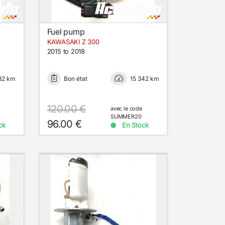
Fuel pump
KAWASAKI Z 300
2015 to 2018
32 km
Bon état
15 342 km
120.00 €
avec le code
SUMMER20
96.00 €
ck
En Stock